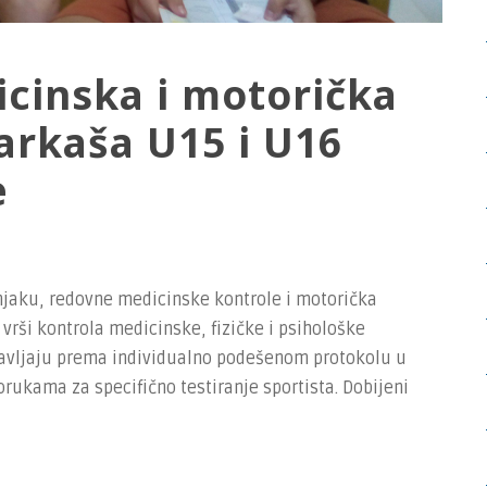
cinska i motorička
arkaša U15 i U16
e
njaku, redovne medicinske kontrole i motorička
 vrši kontrola medicinske, fizičke i psihološke
obavljaju prema individualno podešenom protokolu u
orukama za specifično testiranje sportista. Dobijeni