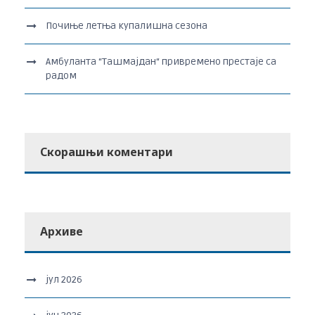
Почиње летња купалишна сезона
Амбуланта “Ташмајдан“ привремено престаје са
радом
Скорашњи коментари
Архиве
јул 2026