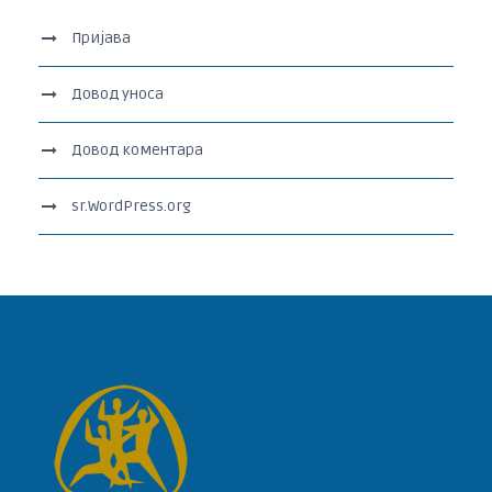
Пријава
Довод уноса
Довод коментара
sr.WordPress.org