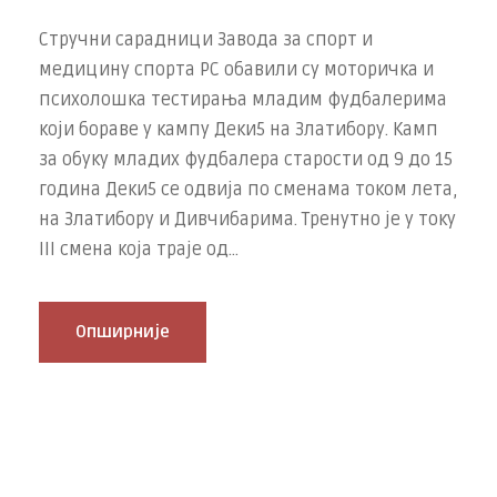
Стручни сарадници Завода за спорт и
медицину спорта РС обавили су моторичка и
психолошка тестирања младим фудбалерима
који бораве у кампу Деки5 на Златибору. Камп
за обуку младих фудбалера старости од 9 до 15
година Деки5 се одвија по сменама током лета,
на Златибору и Дивчибарима. Тренутно је у току
III смена која траје од...
Опширније