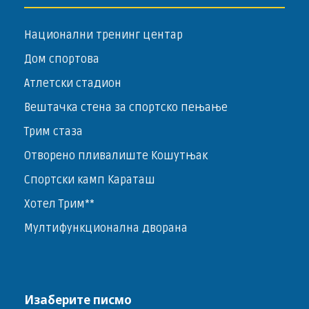
Национални тренинг центар
Дом спортова
Атлетски стадион
Вештачка стена за спортско пењање
Трим стаза
Отворено пливалиште Кошутњак
Спортски камп Караташ
Хотел Трим**
Мултифункционална дворана
Изаберите писмо