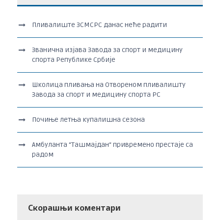
Пливалиште ЗСМСРС данас неће радити
Званична изјава Завода за спорт и медицину
спорта Републике Србије
Школица пливања на Отвореном пливалишту
Завода за спорт и медицину спорта РС
Почиње летња купалишна сезона
Амбуланта “Ташмајдан“ привремено престаје са
радом
Скорашњи коментари