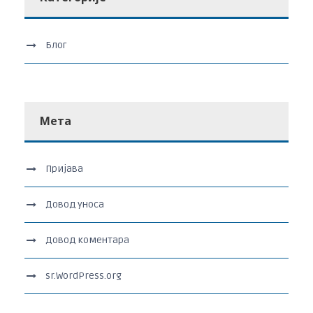
Блог
Мета
Пријава
Довод уноса
Довод коментара
sr.WordPress.org