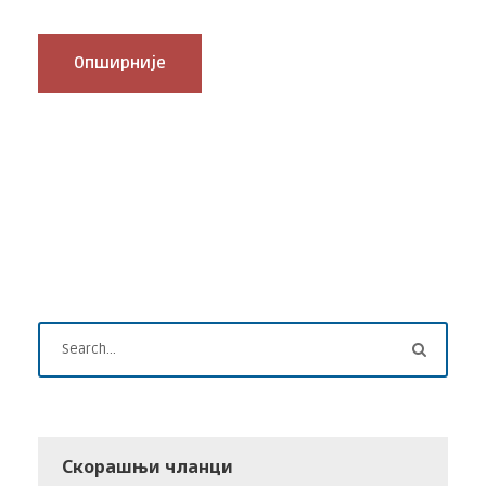
Опширније
Скорашњи чланци