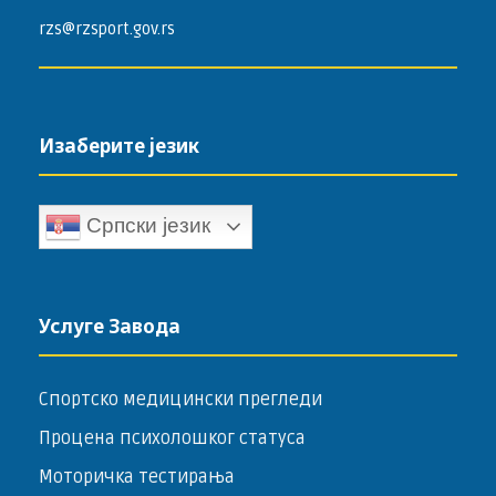
rzs@rzsport.gov.rs
Изаберите језик
Српски језик
Услуге Завода
Спортско медицински прегледи
Процена психолошког статуса
Моторичка тестирања