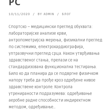
РС
10/11/2020
BY
ADMIN
БЛОГ
Спортско – медицински преглед обухвата:
лабораторијске анализе крви,
антропометријска мерења, физикални преглед
по системима, електрокардиографија,
ултразвучни преглед срца. Након утврђивања
здравственог стања, прелази се на
стандардизована функционална тестирања.
Било ко да планира да се подвргне физичком
напору треба да прође кроз одређене нивое
здравствене контроле. Контрола
утренираности подразумева: одређивање
аеробне радне способности индиректном
методом, одређивање...