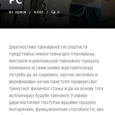
BY
ADMIN
БЛОГ
0
Дијагностика тренираности спортиста
представља неизоставни део планирања,
контроле и реализације тренажног процеса.
Намењена је свим онима који препознају
потребу да на савремен, научно заснован и
верификован начин приступе провери свог
тренутног физичког стања и да на основу тога
испланирају будуће тренинге. У оквиру
дијагностичког поступка вршимо процену
моторичких, функционалних способности, као