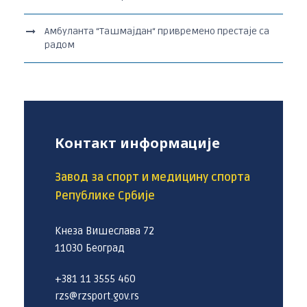
Амбуланта “Ташмајдан“ привремено престаје са
радом
Контакт информације
Завод за спорт и медицину спорта
Републике Србије
Кнеза Вишеслава 72
11030 Београд
+381 11 3555 460
rzs@rzsport.gov.rs