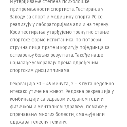
и утврђивање степена психолошке
припремљености спортиста. Тестирања у
Заводу за спорт и медицину спорта РС се
реализују у лабораторијама али и на терену.
Кроз тестирања утврђујемо тренутно стање
спортске форме испитаника. По потреби
стручна лица прате и коригују појединца ка
остварењу бољих резултата. Такође наше
најмлађе усмеравају према одређеним
спортским дисциплинама.
Рекреација 30 – 45 минута, 2 – 3 пута недељно
итекако утиче на живот. Редовна рекреација у
комбинацији са здравом исхраном годи и
физичком и менталном здрављу, помаже у
спречавању многих болести, смањује или
одржава телесну тежину.