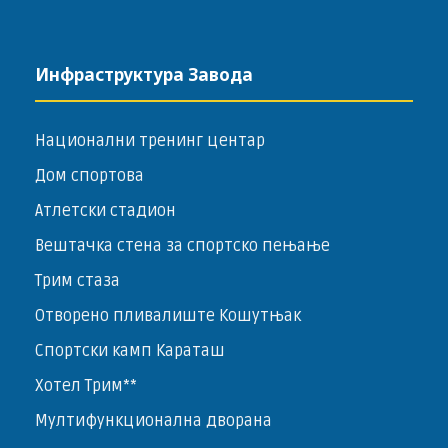
Инфраструктура Завода
Национални тренинг центар
Дом спортова
Атлетски стадион
Вештачка стена за спортско пењање
Трим стаза
Отворено пливалиште Кошутњак
Спортски камп Караташ
Хотел Трим**
Мултифункционална дворана