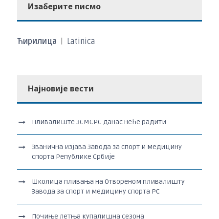
Изаберите писмо
Ћирилица
|
Latinica
Најновије вести
Пливалиште ЗСМСРС данас неће радити
Званична изјава Завода за спорт и медицину
спорта Републике Србије
Школица пливања на Отвореном пливалишту
Завода за спорт и медицину спорта РС
Почиње летња купалишна сезона