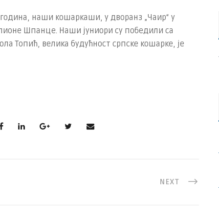
8 година, наши кошаркаши, у дворанз „Чаир“ у
пионе Шпанце. Наши јуниори су победили са
Никола Топић, велика будућност српске кошарке, је
NEXT