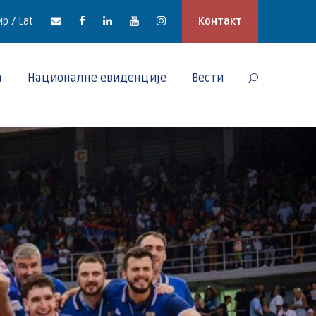
р / Lat
Контакт
а
Националне евиденције
Вести