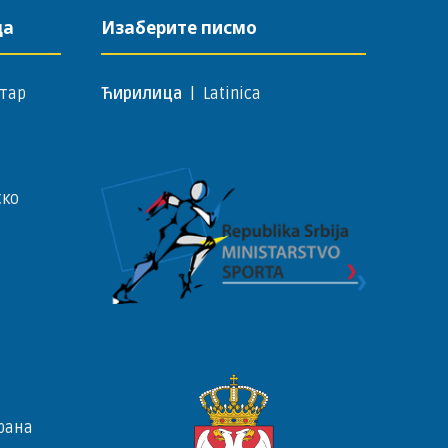
да
Изаберите писмо
тар
Ћирилица
|
Latinica
ско
рана