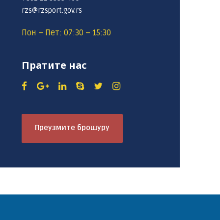
rzs@rzsport.gov.rs
Пон – Пет: 07:30 – 15:30
Пратите нас
Преузмите брошуру