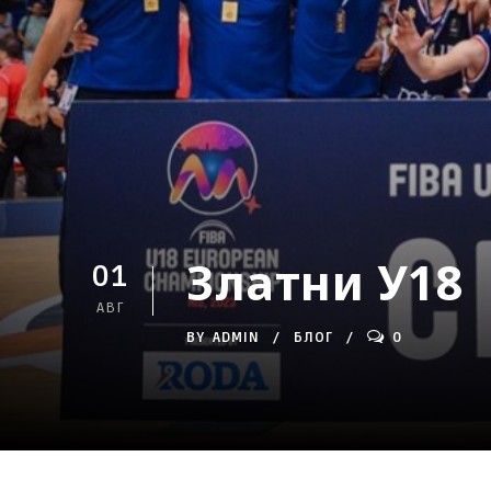
Златни У18
01
АВГ
BY
ADMIN
БЛОГ
0