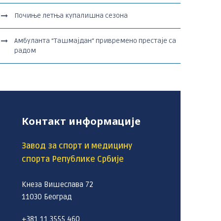
Почиње летња купалишна сезона
Амбуланта “Ташмајдан“ привремено престаје са
радом
Контакт информације
Завод за спорт и медицину
спорта Републике Србије
Кнеза Вишеслава 72
11030 Београд
+381 11 3555 460