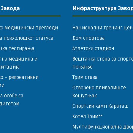
 Завода
Инфраструктура Заво
ко медицински прегледи
Национални тренинг цен
а психолошког статуса
Дом спортова
чка тестирања
Атлетски стадион
лна медицина и
Вештачка стена за спорт
литација
пењање
о – ­рекреативни
Трим стаза
ми
Отворено пливалиште
за особе са
Кошутњак
дитетом
Спортски камп Караташ
Хотел Трим**
Мултифункционална дво