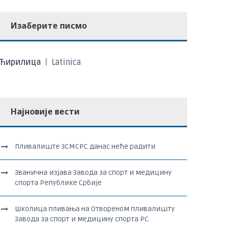
Изаберите писмо
Ћирилица
|
Latinica
Најновије вести
Пливалиште ЗСМСРС данас неће радити
Званична изјава Завода за спорт и медицину
спорта Републике Србије
Школица пливања на Отвореном пливалишту
Завода за спорт и медицину спорта РС