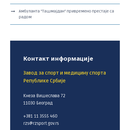
Амбуланта “Ташмајдан“ привремено престаје са
радом
Контакт информације
Завод за спорт и медицину спорта
Републике Србије
Кнеза Вишеслава 72
11030 Београд
+381 11 3555 460
rzs@rzsport.gov.rs