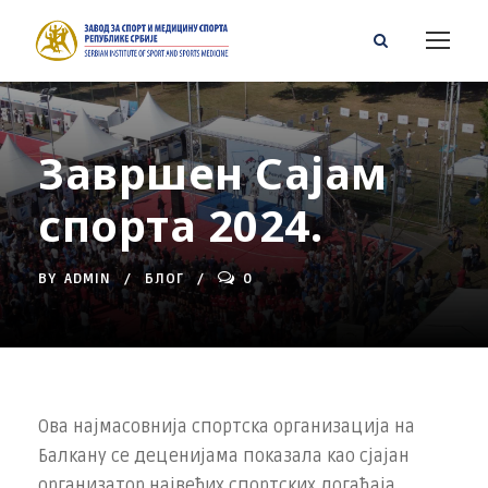
Завршен Сајам
спорта 2024.
BY
ADMIN
БЛОГ
0
Ова најмасовнија спортска организација на
Балкану се деценијама показала као сјајан
организатор највећих спортских догађаја.