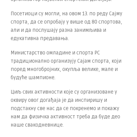
Посетиоци су могли, на овом 13. по реду Сајму
спорта, да се опробају у више од 80 спортова,
али и да послушају разна занимљива и
едукативна предавања.
Министарство омладине и спорта РС
традиционално организују Сајам спорта, који
поред многобројних, окупља велике, мале и
будуће шампионе.
Циљ свих активности које су организоване у
оквиру овог догађаја је да инспиришу и
подстакну све нас да се покренемо и покажу
нам да физичка активност треба да буде део
наше свакодневнице.