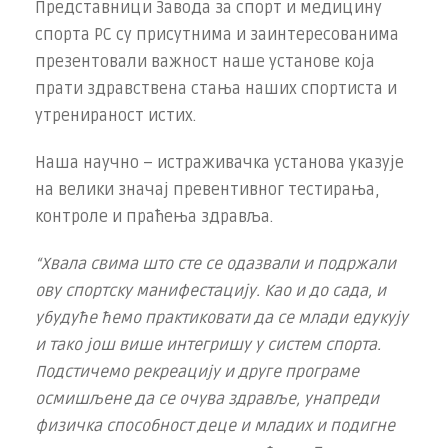
Представници Завода за спорт и медицину
спорта РС су присутнима и заинтересованима
презентовали важност наше установе која
прати здравствена стања наших спортиста и
утренираност истих.
Наша научно – истраживачка установа указује
на велики значај превентивног тестирања,
контроле и праћења здравља.
“Хвала свима што сте се одазвали и подржали
ову спортску манифестацију. Као и до сада, и
убудуће ћемо практиковати да се млади едукују
и тако још више интегришу у систем спорта.
Подстичемо рекреацију и друге програме
осмишљене да се очува здравље, унапреди
физичка способност деце и младих и подигне