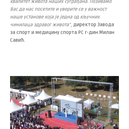
квалитет живота наших суграђана. Позивамо
Вас да нас посетите и уверите се у важност
наше установе која је једна од кључних
чинилаца здравог живота“
,
директор Завода
за спорт и медицину спорта РС г-дин Милан
Савић.