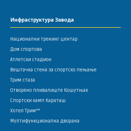
Инфраструктура Завода
Национални тренинг центар
Дом спортова
Атлетски стадион
Вештачка стена за спортско пењање
Трим стаза
Отворено пливалиште Кошутњак
Спортски камп Караташ
Хотел Трим**
Мултифункционална дворана