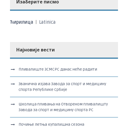
Изаберите писмо
Ћирилица
|
Latinica
Најновије вести
Пливалиште ЗСМСРС данас неће радити
Званична изјава Завода за спорт и медицину
спорта Републике Србије
Школица пливања на Отвореном пливалишту
Завода за спорт и медицину спорта РС
Почиње летња купалишна сезона