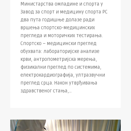
Министарства омладине и спорта у
Завод за спорт и медицину спорта РС
два пута годишње долазе ради
вршења спортско-медицинских
прегледа и моторичких тестирања.
Спортско – медицински преглед
обухвата: лабораторијске анализе
крви, антропометријска мерења,
физикални преглед по системима,
електрокардиографија, ултразвучни
преглед срца. Након утврђивања
здравственог стања,...