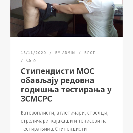
13/11/2020
BY
ADMIN
БЛОГ
0
Стипендисти МОС
обављају редовна
годишња тестирања у
ЗСМСРС
Ватероплисти, атлетичари, стрелци,
стреличари, кајакаши и тенисери на
тестирањима. Стипендисти