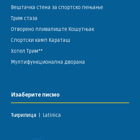
Вештачка стена за спортско пењање
Трим стаза
Отворено пливалиште Кошутњак
Спортски камп Караташ
Хотел Трим**
Мултифункционална дворана
Изаберите писмо
Ћирилица
|
Latinica