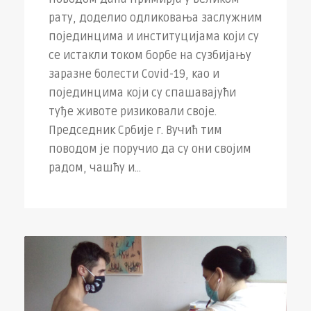
рату, доделио одликовања заслужним
појединцима и институцијама који су
се истакли током борбе на сузбијању
заразне болести Covid-19, као и
појединцима који су спашавајући
туђе животе ризиковали своје.
Председник Србије г. Вучић тим
поводом је поручио да су они својим
радом, чашћу и...