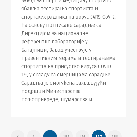
Завод за спорт и медицину спорта РС
обавља тестирања спортиста и
спортских радника на вирус SARS-CoV-2.
На основу потписане сарадње са
Дирекцијом за националне
референтне лабораторије у
Батајници, Завод учествује у
превентивним мерама и тестирањима
спортиста на присуство вируса COVID
19, у складу са смерницама сарадње.
Сарадња је омогућена захваљујући
подршци Министарства
пољопривреде, шумарства и...
1
…
185
186
187
188