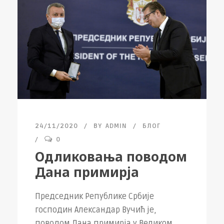
24/11/2020
BY
ADMIN
БЛОГ
0
Одликовања поводом
Дана примирја
Председник Републике Србије
господин Александар Вучић је,
поводом Дана примирја у Великом