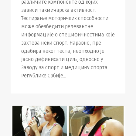
различите компоненте од којих
зависи такмичарска активност.
Тестирање моторичких способности
може обезбедити релевантне
информације о специфичностима које
захтева неки спорт. Наравно, пре
одабира неког теста, неопходно је
јасно дефинисати циљ, односно у
Заводу за спорт и медицину спорта
Републике Србије...