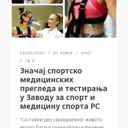
18/02/2021
BY
ADMIN
БЛОГ
0
Значај спортско
медицинских
прегледа и тестирања
у Заводу за спорт и
медицину спорта РС
“Саставни део свакодневног живота
морају бити и разни облици физичке