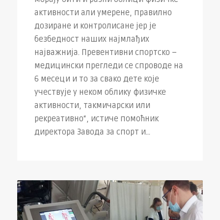
активности али умерене, правилно
дозиране и контролисане јер је
безбедност наших најмлађих
најважнија. Превентивни спортско –
медицински прегледи се спроводе на
6 месеци и то за свако дете које
учествује у неком облику физичке
активности, такмичарски или
рекреативно“, истиче помоћник
директора Завода за спорт и...