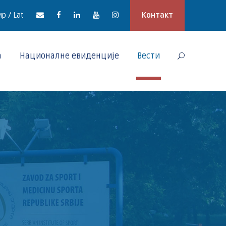
р / Lat
Контакт
а
Националне евиденције
Вести