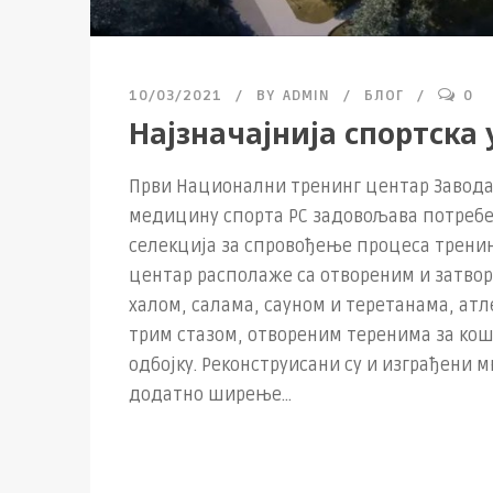
10/03/2021
BY
ADMIN
БЛОГ
0
Најзначајнија спортска
Први Национални тренинг центар Завода 
медицину спорта РС задовољава потреб
селекција за спровођење процеса тренин
центар располаже са отвореним и затво
халом, салама, сауном и теретанама, ат
трим стазом, отвореним теренима за кош
одбојку. Реконструисани су и изграђени мн
додатно ширење...