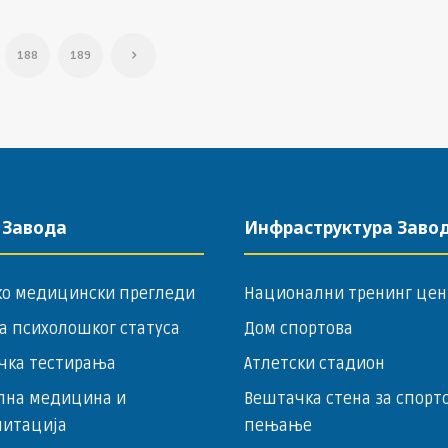
188
189
 Завода
Инфраструктура Заво
ко медицински прегледи
Национални тренинг цен
а психолошког статуса
Дом спортова
чка тестирања
Атлетски стадион
лна медицина и
Вештачка стена за спорт
литација
пењање