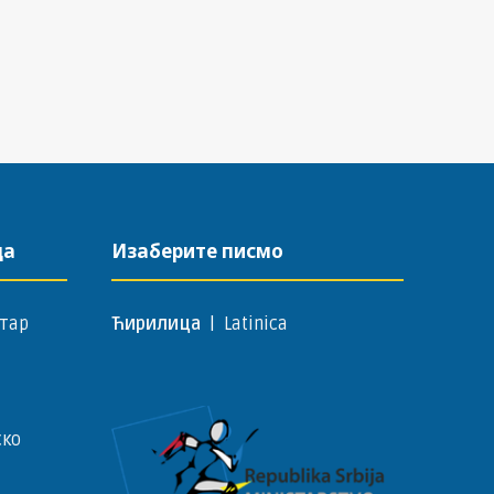
да
Изаберите писмо
тар
Ћирилица
|
Latinica
ско