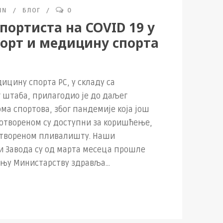
IN
БЛОГ
0
портиста на COVID 19 у
порт и медицину спорта
дицину спорта РС, у складу са
 штаба, прилагодио је до даљег
ма спортова, због пандемије која још
а отвореном су доступни за коришћење,
 отвореном пливалишту. Наши
 Завода су од марта месеца прошле
ању Министарству здравља...