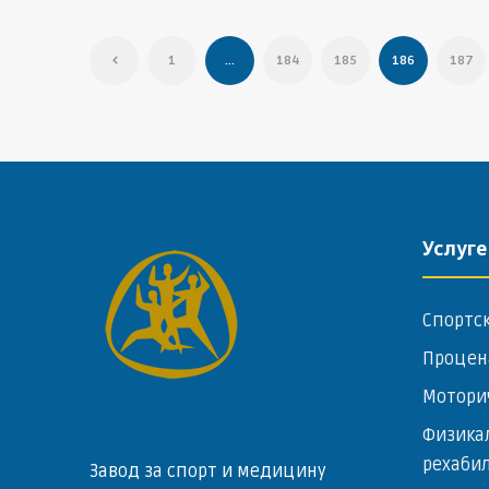
1
…
184
185
186
187
Услуге
Спортс
Процен
Мотори
Физика
рехаби
Завод за спорт и медицину