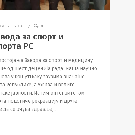
IN
БЛОГ
0
вода за спорт и
порта РС
 постојања Завода за спорт и медицину
ише од шест деценија рада, наша научно
нова у Кошутњаку заузима значајно
та Републике, а ужива и велико
ске јавности. Истим интензитетом
рта подстиче рекреацију и друге
да се очува здравље,...