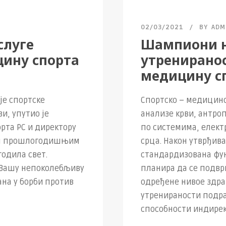
02/03/2021
BY
ADM
слуге
Шампиони н
цину спорта
утрениранос
медицину с
е спортске
Спортско – медицинс
и, упутио је
анализе крви, антро
рта РС и директору
по системима, елект
ним прошлогодишњим
срца. Након утврђив
годила свет.
стандардизована фун
а Вашу непоколебљиву
планира да се подвр
на у борби против
одређене нивое здра
утренираности подр
способности индирек