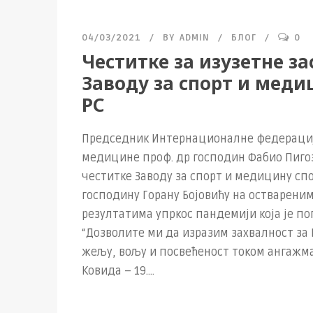
04/03/2021
BY
ADMIN
БЛОГ
0
Честитке за изузетне за
Заводу за спорт и меди
РС
Председник Интернационалне федерациј
медицине проф. др господин Фабио Пигоз
честитке Заводу за спорт и медицину спо
господину Горану Бојовићу на остваре
резултатима упркос пандемији која је по
“Дозволите ми да изразим захвалност з
жељу, вољу и посвећеност током ангажма
Ковида – 19....