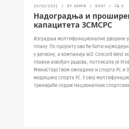
25/02/2021
BY
ADMIN
БЛОГ
0
Надоградња и прошир
капацитета ЗСМСРС
Изградња мултифункционалне дворане у
плану. По пројекту ово ће бити најмодерн
у региону, а компанија W.D. Concord West к
главни извођач радова, потписала је Уго
Министарством омладине и спорта РС и З
медицину спорта РС. У овој мултифункци
тренираће седам Националних спортских.