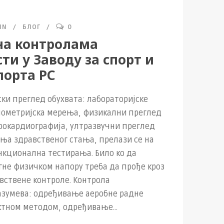
IN
БЛОГ
0
а контролама
ти у Заводу за спорт и
порта РС
ки преглед обухвата: лабораторијске
пометријска мерења, физикални преглед
рокардиографија, ултразвучни преглед
ања здравственог стања, прелази се на
кционална тестирања. Било ко да
гне физичком напору треба да прође кроз
вствене контроле. Контрола
азумева: одређивање аеробне радне
тном методом, одређивање...