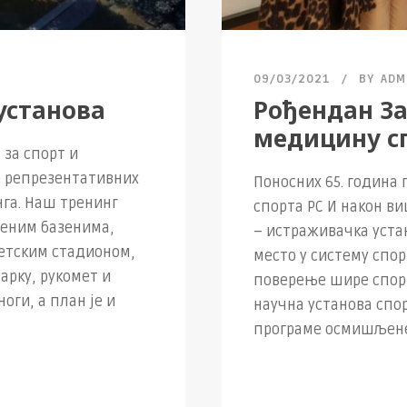
09/03/2021
BY
ADM
 установа
Рођендан За
медицину с
за спорт и
е репрезентативних
Поносних 65. година
га. Наш тренинг
спорта РС И након в
реним базенима,
– истраживачка уста
летским стадионом,
место у систему спор
арку, рукомет и
поверење шире спорт
оги, а план је и
научна установа спо
програме осмишљене 