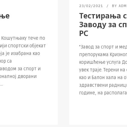
23/02/2021
BY
ADM
ење
Тестирања с
Заводу за с
РС
 Кошутњаку тече по
ији спортски објекат
“Завод за спорт и ме
оја је изабрана као
препорукама Кризног
вор са
коришћење услуга До
аводом за спорт и
увек траје. Терени н
оналној дворани
као и Балон хала на
..
здравствени радници
године, на располаг