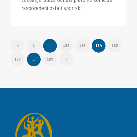
vežbanje. Staza obilazi plato na kome su
raspoređeni ostali sportski...
1
…
132
133
134
135
136
…
189