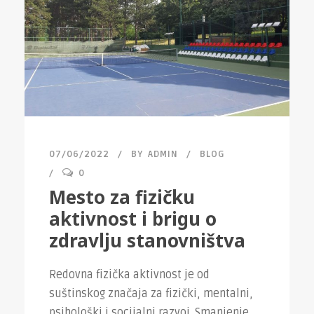
07/06/2022
BY
ADMIN
BLOG
0
Mesto za fizičku
aktivnost i brigu o
zdravlju stanovništva
Redovna fizička aktivnost je od
suštinskog značaja za fizički, mentalni,
psihološki i socijalni razvoj. Smanjenje