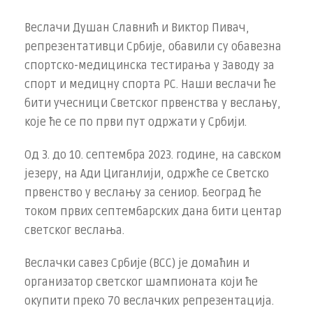
Веслачи Душан Славнић и Виктор Пивач,
репрезентативци Србије, обавили су обавезна
спортско-медицинска тестирања у Заводу за
спорт и медицну спорта РС. Наши веслачи ће
бити учесници Светског првенства у веслању,
које ће се по први пут одржати у Србији.
Од 3. до 10. септембра 2023. године, на савском
језеру, на Ади Циганлији, одржће се Светско
првенство у веслању за сениор. Београд ће
током првих септембарских дана бити центар
светског веслања.
Веслачки савез Србије (ВСС) је домаћин и
организатор светског шампионата који ће
окупити преко 70 веслачких репрезентација.