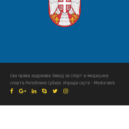
Сва права задржава Завод за спорт и медицину
спорта Републике Србије. Израда сајта - Media Web