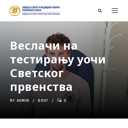
Веслачи на
тестирању уочи
Светског
првенства
BY
ADMIN
БЛОГ
0