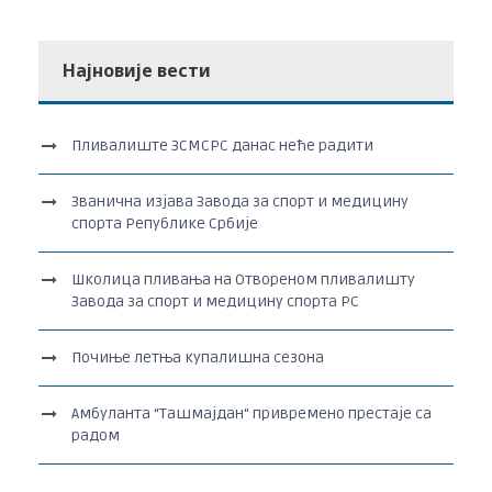
Најновије вести
Пливалиште ЗСМСРС данас неће радити
Званична изјава Завода за спорт и медицину
спорта Републике Србије
Школица пливања на Отвореном пливалишту
Завода за спорт и медицину спорта РС
Почиње летња купалишна сезона
Амбуланта “Ташмајдан“ привремено престаје са
радом