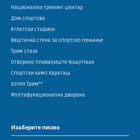
Национални тренинг центар
Дом спортова
Атлетски стадион
Вештачка стена за спортско пењање
Трим стаза
Отворено пливалиште Кошутњак
Спортски камп Караташ
Хотел Трим**
Мултифункционална дворана
Изаберите писмо