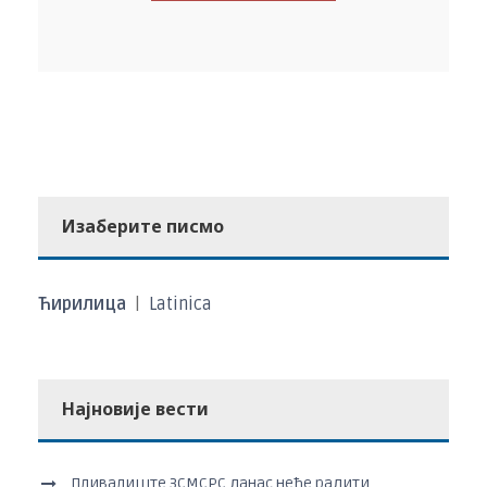
Изаберите писмо
Ћирилица
|
Latinica
Најновије вести
Пливалиште ЗСМСРС данас неће радити