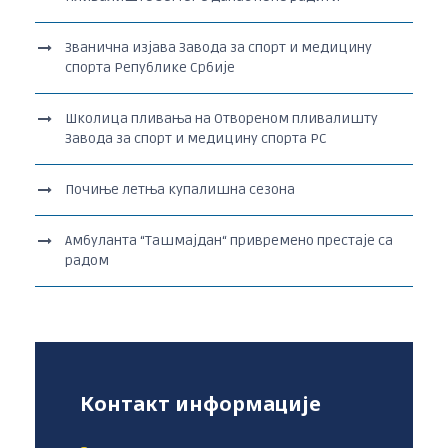
Званична изјава Завода за спорт и медицину
спорта Републике Србије
Школица пливања на Отвореном пливалишту
Завода за спорт и медицину спорта РС
Почиње летња купалишна сезона
Амбуланта “Ташмајдан“ привремено престаје са
радом
Контакт информације