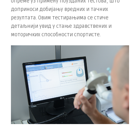
опреме уз примену поузданих тестова, што
доприноси добијању вредних и тачних
резултата. Овим тестирањима се стиче
детаљнији увид у стање здравствених и
моторичких способности спортисте.