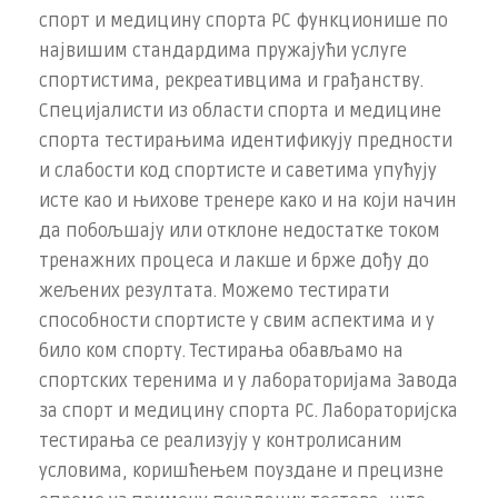
спорт и медицину спорта РС функционише по
највишим стандардима пружајући услуге
спортистима, рекреативцима и грађанству.
Специјалисти из области спорта и медицине
спорта тестирањима идентификују предности
и слабости код спортисте и саветима упућују
исте као и њихове тренере како и на који начин
да побољшају или отклоне недостатке током
тренажних процеса и лакше и брже дођу до
жељених резултата. Можемо тестирати
способности спортисте у свим аспектима и у
било ком спорту. Тестирања обављамо на
спортских теренима и у лабораторијама Завода
за спорт и медицину спорта РС. Лабораторијска
тестирања се реализују у контролисаним
условима, коришћењем поуздане и прецизне