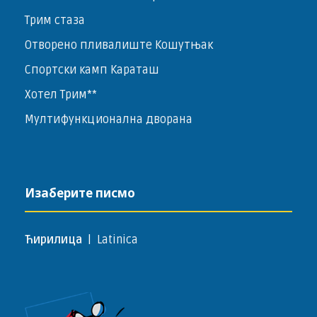
Трим стаза
Отворено пливалиште Кошутњак
Спортски камп Караташ
Хотел Трим**
Мултифункционална дворана
Изаберите писмо
Ћирилица
|
Latinica