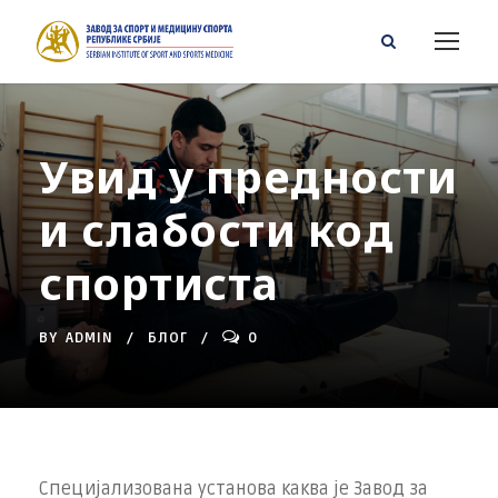
Увид у предности
и слабости код
спортиста
BY
ADMIN
БЛОГ
0
Специјализована установа каква је Завод за