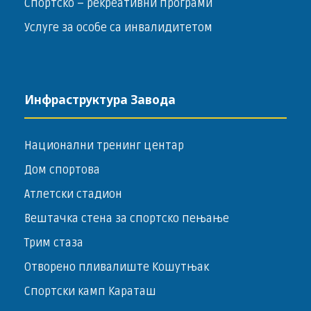
Спортско – ­рекреативни програми
Услуге за особе са инвалидитетом
Инфраструктура Завода
Национални тренинг центар
Дом спортова
Атлетски стадион
Вештачка стена за спортско пењање
Трим стаза
Отворено пливалиште Кошутњак
Спортски камп Караташ