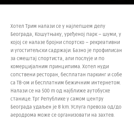
Хотел Трим налази се у најлепшем делу
Београда, Кошутњаку, уређеној парк – шуми, у
којој се налазе бројни спортско – рекреативни
и угоститељски садржаји. Базно је профилисан
за смештај спортиста, али послује и по
комерцијалним принципима. Хотел нуди
сопствени ресторан, бесплатан паркинг и собе
са ТВ-ом и бесплатним бежичним интернетом.
Налази се на 500 m од најближе аутобуске
станице. Трг Републике у самом центру
Београда удаљен је 8 km. Услуга превоза од/до
аеродрома може се организовати на захтев.