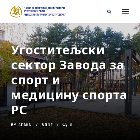
Угоститељски
сектор Завода за
спорт и
медицину спорта
РС
BY
ADMIN
БЛОГ
0