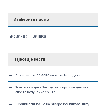
Изаберите писмо
Ћирилица
|
Latinica
Најновије вести
Пливалиште ЗСМСРС данас неће радити
Званична изјава Завода за спорт и медицину
спорта Републике Србије
Школица пливања на Отвореном пливалишту