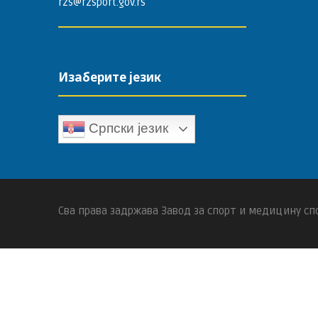
rzs@rzsport.gov.rs
Изаберите језик
Српски језик
Сва права задржава Завод за спорт и медицину спо