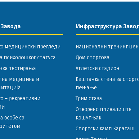
 Завода
Инфраструктура Заво
ко медицински прегледи
Национални тренинг цен
а психолошког статуса
Дом спортова
чка тестирања
Атлетски стадион
лна медицина и
Вештачка стена за спорт
литација
пењање
о – ­рекреативни
Трим стаза
ми
Отворено пливалиште
за особе са
Кошутњак
дитетом
Спортски камп Караташ