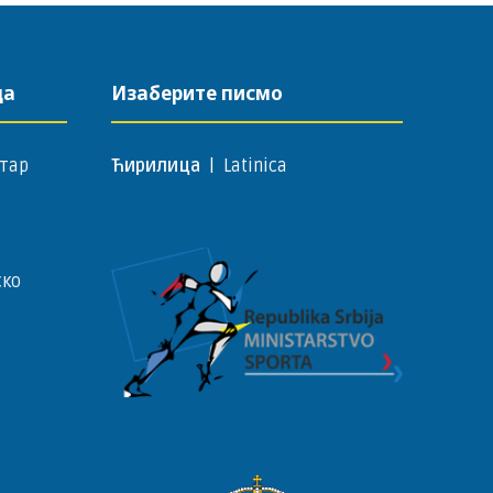
да
Изаберите писмо
тар
Ћирилица
|
Latinica
ско