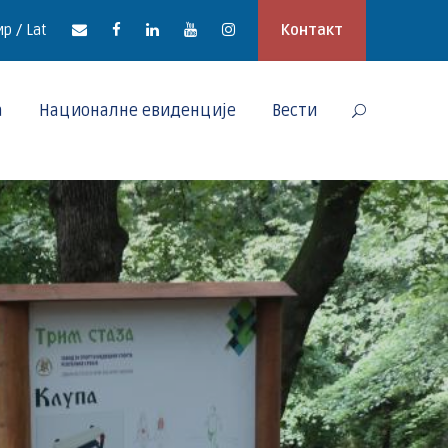
р / Lat
Контакт
а
Националне евиденције
Вести