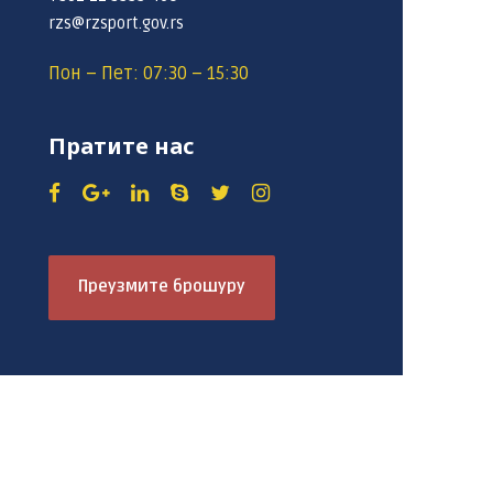
rzs@rzsport.gov.rs
Пон – Пет: 07:30 – 15:30
Пратите нас
Преузмите брошуру