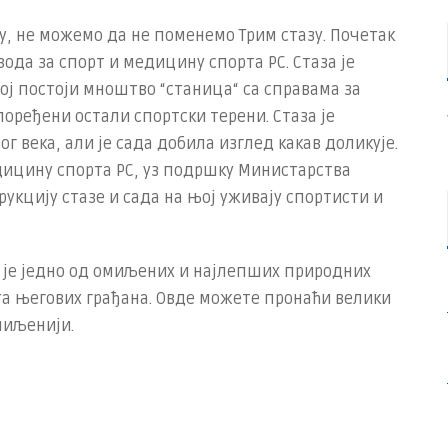
, не можемо да не поменемо Трим стазу. Почетак
вода за спорт и медицину спорта РС. Стаза је
њој постоји мноштво “станица“ са справама за
поређени остали спортски терени. Стаза је
века, али је сада добила изглед какав доликује.
едицину спорта РС, уз подршку Министарства
рукцију стазе и сада на њој уживају спортисти и
С је једно од омиљених и најлепших природних
та његових грађана. Овде можете пронаћи велики
омиљенији.