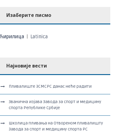
Изаберите писмо
Ћирилица
|
Latinica
Најновије вести
Пливалиште ЗСМСРС данас неће радити
Званична изјава Завода за спорт и медицину
спорта Републике Србије
Школица пливања на Отвореном пливалишту
Завода за спорт и медицину спорта РС