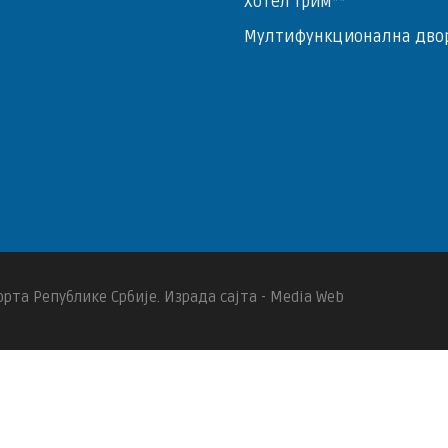
Хотел Трим**
Мултифункционална дво
рта Републике Србије. Израда сајта - Media Web