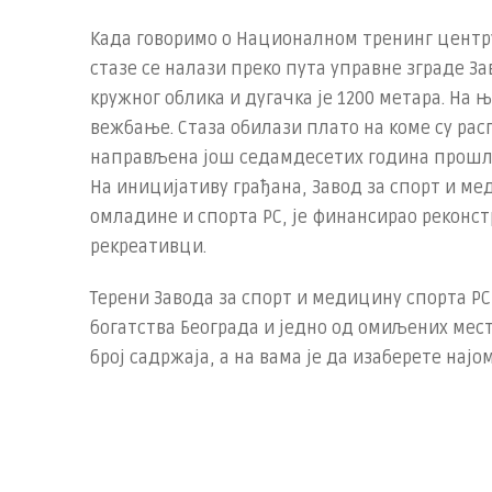
Када говоримо о Националном тренинг центру
стазе се налази преко пута управне зграде За
кружног облика и дугачка је 1200 метара. На 
вежбање. Стаза обилази плато на коме су рас
направљена још седамдесетих година прошлог 
На иницијативу грађана, Завод за спорт и м
омладине и спорта РС, је финансирао реконст
рекреативци.
Терени Завода за спорт и медицину спорта Р
богатства Београда и једно од омиљених мес
број садржаја, а на вама је да изаберете нај