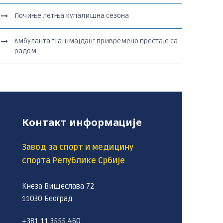
Почиње летња купалишна сезона
Амбуланта “Ташмајдан“ привремено престаје са
радом
Контакт информације
Завод за спорт и медицину
спорта Републике Србије
Кнеза Вишеслава 72
11030 Београд
+381 11 3555 460