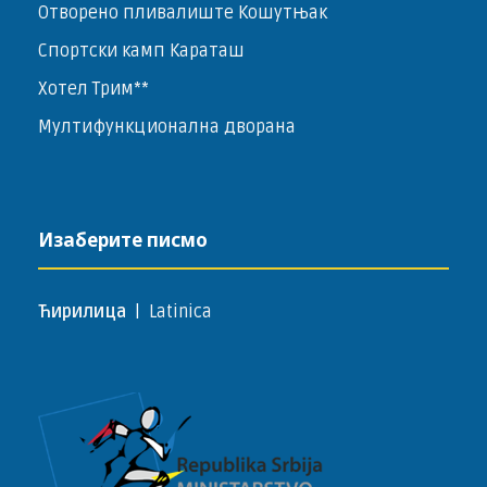
Отворено пливалиште Кошутњак
Спортски камп Караташ
Хотел Трим**
Мултифункционална дворана
Изаберите писмо
Ћирилица
|
Latinica