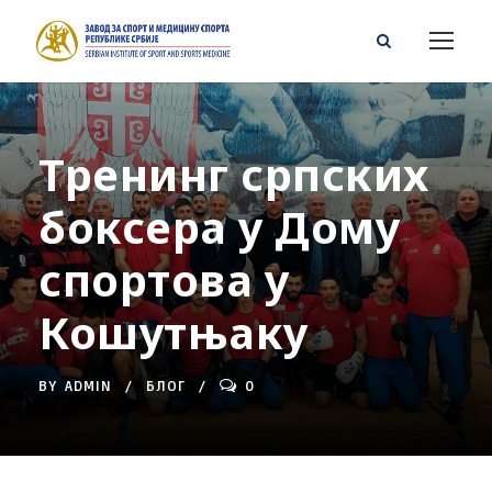
Тренинг српских
боксера у Дому
спортова у
Кошутњаку
BY
ADMIN
БЛОГ
0