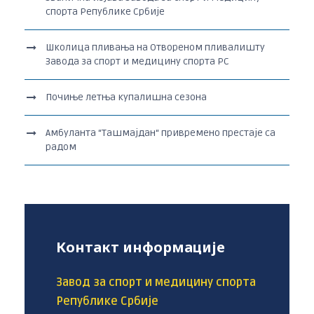
спорта Републике Србије
Школица пливања на Отвореном пливалишту
Завода за спорт и медицину спорта РС
Почиње летња купалишна сезона
Амбуланта “Ташмајдан“ привремено престаје са
радом
Контакт информације
Завод за спорт и медицину спорта
Републике Србије