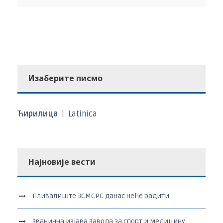
Изаберите писмо
Ћирилица
|
Latinica
Најновије вести
Пливалиште ЗСМСРС данас неће радити
Званична изјава Завода за спорт и медицину