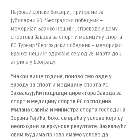
Најбољи српски боксери, припреме за
јубиларни 60. “Београдски победник –
меморијал Бранко Пешић“, спроводе у Дому
спортова Завода за спорт и медицину спорта
РС. Турнир “Београдски победник – меморијал
Бранко Пешић“ одржаће се у од 28. марта до 2.
априла у Београду.
“Након више година, поново смо овде у
Заводу за спорт и медицину спорта РС.
Захваљујући подршци директора Завода за
спорт и медицину спорта РС господина
Милана Савића и министра спорта господина
Зорана Гајића, бокс се враћа у услове који су
неопходни за врхунске резултате. Захваљући
овим људима поново имамо услове да