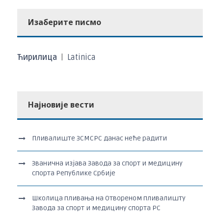
Изаберите писмо
Ћирилица
|
Latinica
Најновије вести
Пливалиште ЗСМСРС данас неће радити
Званична изјава Завода за спорт и медицину
спорта Републике Србије
Школица пливања на Отвореном пливалишту
Завода за спорт и медицину спорта РС