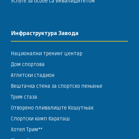
Услуге за особе са инвалидитетом
Инфраструктура Завода
Национални тренинг центар
Дом спортова
Атлетски стадион
Вештачка стена за спортско пењање
Трим стаза
Отворено пливалиште Кошутњак
Спортски камп Караташ
Хотел Трим**