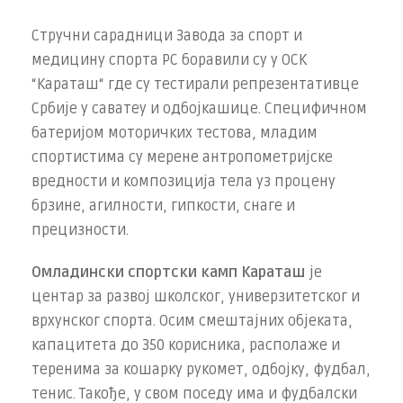
Стручни сарадници Завода за спорт и
медицину спорта РС боравили су у ОСК
“Караташ“ где су тестирали репрезентативце
Србије у саватеу и одбојкашице. Специфичном
батеријом моторичких тестова, младим
спортистима су мерене антропометријске
вредности и композиција тела уз процену
брзине, агилности, гипкости, снаге и
прецизности.
Омладински спортски камп Караташ
је
центар за развој школског, универзитетског и
врхунског спорта. Осим смештајних објеката,
капацитета до 350 корисника, располаже и
теренима за кошарку рукомет, одбојку, фудбал,
тенис. Такође, у свом поседу има и фудбалски