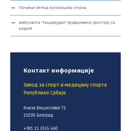
Почиње летња купалишна сезона
Амбуланта “Ташмајдан“ привремено престаје са
радом
Контакт информације
Завод за спорт и медицину спорта
Републике Србије
Кнеза Вишеслава 72
11030 Београд
+381 11 3555 460