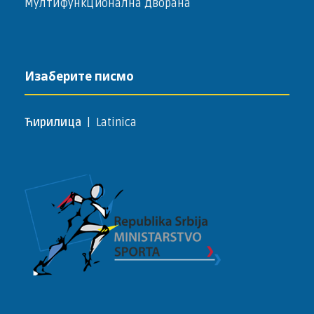
Мултифункционална дворана
Изаберите писмо
Ћирилица
|
Latinica