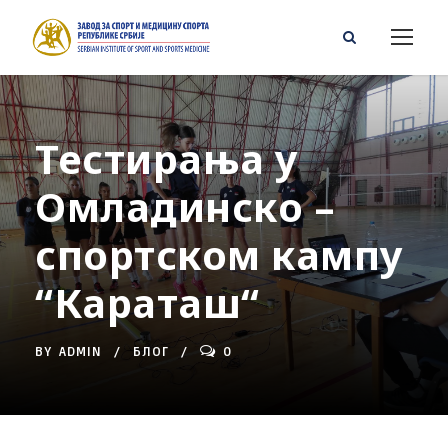
Тестирања у
Омладинско –
спортском кампу
“Караташ“
BY
ADMIN
БЛОГ
0