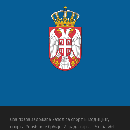
Сва права задржава Завод за спорт и медицину
спорта Републике Србије. Израда сајта - Media Web