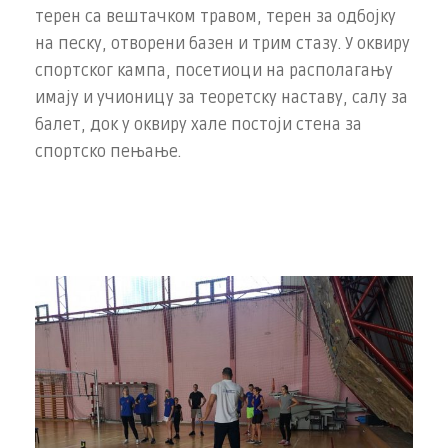
терен са вештачком травом, терен за одбојку
на песку, отворени базен и трим стазу. У оквиру
спортског кампа, посетиоци на располагању
имају и учионицу за теоретску наставу, салу за
балет, док у оквиру хале постоји стена за
спортско пењање.