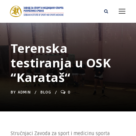
Terenska
testiranja u OSK
“Karataš“
BY
ADMIN
BLOG
0
Stručnjaci Zavoda za sport i medicinu sporta