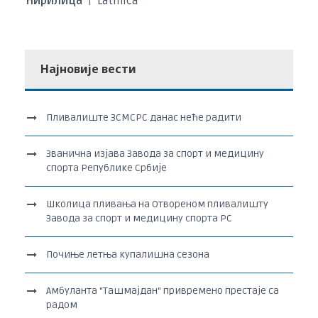
Ћирилица
|
Latinica
Најновије вести
Пливалиште ЗСМСРС данас неће радити
Званична изјава Завода за спорт и медицину
спорта Републике Србије
Школица пливања на Отвореном пливалишту
Завода за спорт и медицину спорта РС
Почиње летња купалишна сезона
Амбуланта “Ташмајдан“ привремено престаје са
радом