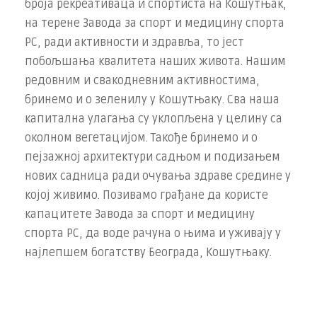
броја рекреативаца и спортиста на Кошутњак,
на терене Завода за спорт и медицину спорта
РС, ради активности и здравља, то јест
побољшања квалитета наших живота. Нашим
редовним и свакодневним активностима,
бринемо и о зеленилу у Кошутњаку. Сва наша
капитална улагања су уклопљена у целину са
околном вегетацијом. Такође бринемо и о
пејзажној архитектури садњом и подизањем
нових садница ради очувања здраве средине у
којој живимо. Позивамо грађане да користе
капацитете Завода за спорт и медицину
спорта РС, да воде рачуна о њима и уживају у
најлепшем богатству Београда, Кошутњаку.