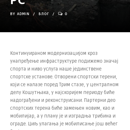
BY
ADMIN
БЛОГ
0
Континуираном модернизацијом кроз
унапређење инфраструктуре подижемо значај
спорта и ниво услуга наше јединствене
спортске установе. Отворени спортски терени,
који се налазе поред Трим стазе, у централном
делу Кошутњака, у најскоријем периоду биће
надограђени и реконструисани. Партерни део
спортских терена биће замењен новим, као и
мобилијар, а у плану је и изградња трибина и
ограде. Циљ улагања је мобилисање још већег