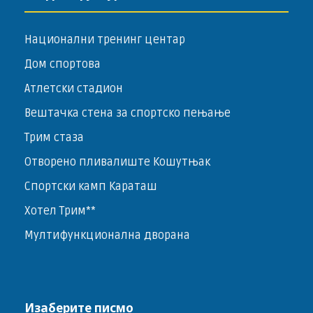
Национални тренинг центар
Дом спортова
Атлетски стадион
Вештачка стена за спортско пењање
Трим стаза
Отворено пливалиште Кошутњак
Спортски камп Караташ
Хотел Трим**
Мултифункционална дворана
Изаберите писмо