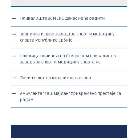
Пливалиште ЗСМСРС данас неће радити
Званична изјава Завода за спорт и медицину
спорта Републике Србије
Школица пливања на Отвореном пливалишту
Завода за спорт и медицину спорта РС
Почиње летња купалишна сезона
Амбуланта “Ташмајдан“ привремено престаје са
радом