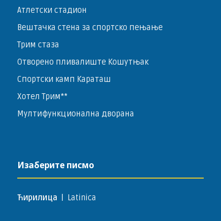
Атлетски стадион
Вештачка стена за спортско пењање
Трим стаза
Отворено пливалиште Кошутњак
Спортски камп Караташ
Хотел Трим**
Мултифункционална дворана
Изаберите писмо
Ћирилица
|
Latinica