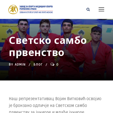
Светско самбо
првенство
BY
ADMIN
БЛОГ
0
Наш репрезентативац Војин Витковић освојио
је бронзано одличје на Светском самбо
првенству за јуниоре и млађе јуниоре.