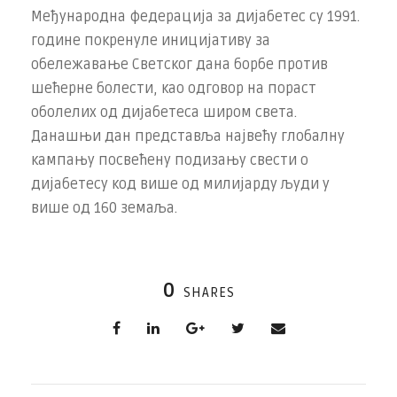
Међународна федерација за дијабетес су 1991.
године покренуле иницијативу за
обележавање Светског дана борбе против
шећерне болести, као одговор на пораст
оболелих од дијабетеса широм света.
Данашњи дан представља највећу глобалну
кампању посвећену подизању свести о
дијабетесу код више од милијарду људи у
више од 160 земаља.
0
SHARES