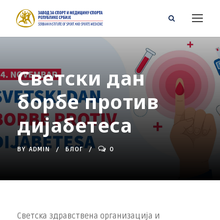
Светски дан
борбе против
дијабетеса
BY
ADMIN
БЛОГ
0
Светска здравствена организација и