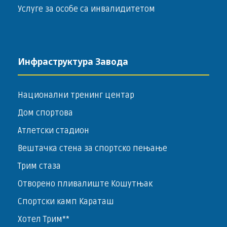
Услуге за особе са инвалидитетом
Инфраструктура Завода
Национални тренинг центар
Дом спортова
Атлетски стадион
Вештачка стена за спортско пењање
Трим стаза
Отворено пливалиште Кошутњак
Спортски камп Караташ
Хотел Трим**