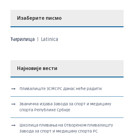
Изаберите писмо
Ћирилица
|
Latinica
Најновије вести
Пливалиште ЗСМСРС данас неће радити
Званична изјава Завода за спорт и медицину
спорта Републике Србије
Школица пливања на Отвореном пливалишту
Завода за спорт и медицину спорта РС