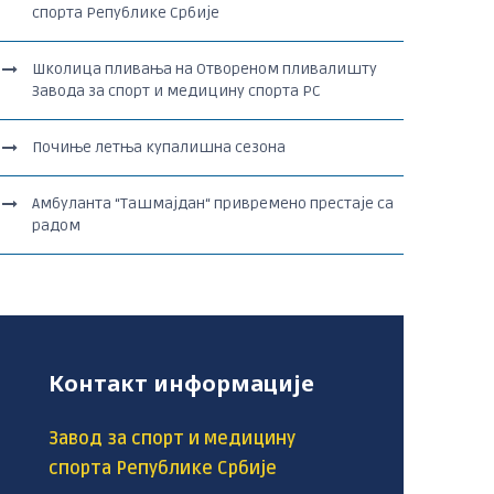
спорта Републике Србије
Школица пливања на Отвореном пливалишту
Завода за спорт и медицину спорта РС
Почиње летња купалишна сезона
Амбуланта “Ташмајдан“ привремено престаје са
радом
Контакт информације
Завод за спорт и медицину
спорта Републике Србије