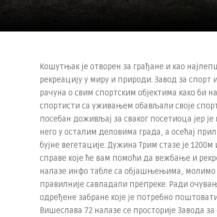
Кошутњак је отворен за грађане и као најле
рекреацију у миру и природи. Завод за спорт
рачуна о свим спортским објектима како би 
спортисти са уживањем обављали своје спорт
посебан доживљај за сваког посетиоца јер је
него у осталим деловима града, а осећај прил
бујне вегетације. Дужина Трим стазе је 1200м 
справе које ће вам помоћи да вежбање и рекр
налазе инфо табле са објашњењима, молимо в
правилније савладали препреке. Ради очувања
одређене забране које је потребно поштовати.
Вишеслава 72 налазе се просторије Завода з