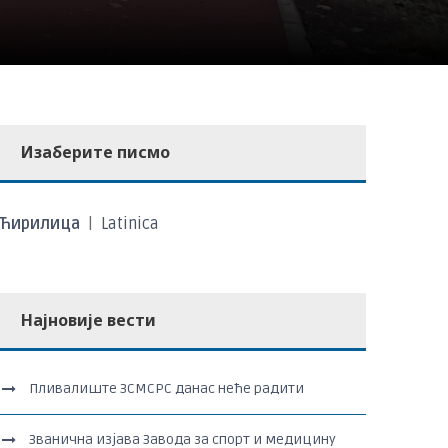
Изаберите писмо
Ћирилица
|
Latinica
Најновије вести
Пливалиште ЗСМСРС данас неће радити
Званична изјава Завода за спорт и медицину