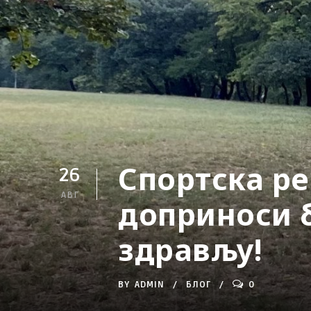
Спортска ре
26
АВГ
доприноси 
здрављу!
BY
ADMIN
БЛОГ
0