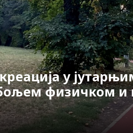
креација у јутарњ
бољем физичком и