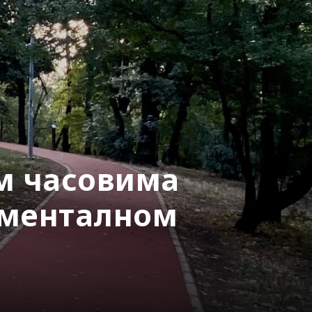
им часовима
 менталном