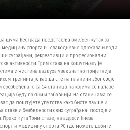
пша шума Београда представља омиљен кутак за
 и медицину спорта РС свакодневно одржава и води
наши суграђани, рекреативци и професионални
ске активности. Трим стаза на Кошутњаку је
 клима и чистина ваздуха увек знатно пријатнија
иком тренинга је као да сте на планини због своје
и обезбеђена је са 14 станица на којима се налазе
еација буду лакши и забавнији. На станицама се
ас да поштујете упутства како бисте лакше и
 стазе и безбедности свих суграђана, постоје и
 Преко пута Трим стазе, на адреси Кнеза
а спорт и медицину спорта РС где можете добити