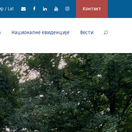
р / Lat
Контакт
а
Националне евиденције
Вести