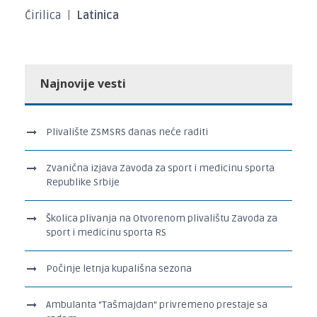
Ćirilica
|
Latinica
Najnovije vesti
Plivalište ZSMSRS danas neće raditi
Zvanična izjava Zavoda za sport i medicinu sporta
Republike Srbije
Školica plivanja na Otvorenom plivalištu Zavoda za
sport i medicinu sporta RS
Počinje letnja kupališna sezona
Ambulanta “Tašmajdan“ privremeno prestaje sa