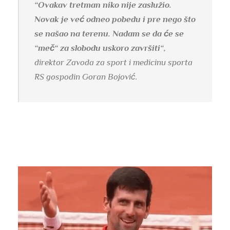
“Ovakav tretman niko nije zaslužio.
Novak je već odneo pobedu i pre nego što
se našao na terenu. Nadam se da će se
“meč“ za slobodu uskoro završiti“
,
direktor Zavoda za sport i medicinu sporta
RS gospodin Goran Bojović.