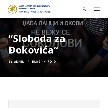
“Sloboda za
Đokovića“
BY
ADMIN
BLOG
0