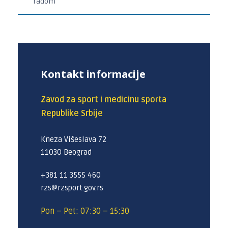
radom
Kontakt informacije
Zavod za sport i medicinu sporta
Republike Srbije
Kneza Višeslava 72
11030 Beograd
+381 11 3555 460
rzs@rzsport.gov.rs
Pon – Pet: 07:30 – 15:30