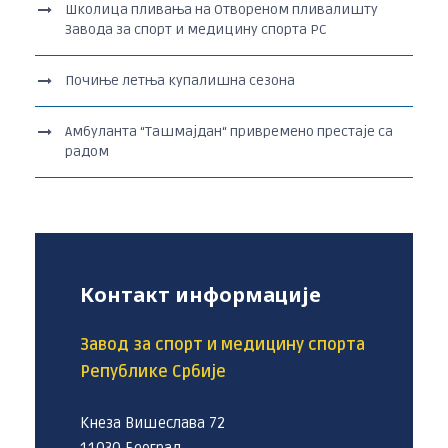
Школица пливања на Отвореном пливалишту
Завода за спорт и медицину спорта РС
Почиње летња купалишна сезона
Амбуланта “Ташмајдан“ привремено престаје са
радом
Контакт информације
Завод за спорт и медицину спорта
Републике Србије
Кнеза Вишеслава 72