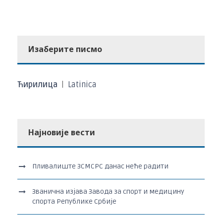
Изаберите писмо
Ћирилица
|
Latinica
Најновије вести
Пливалиште ЗСМСРС данас неће радити
Званична изјава Завода за спорт и медицину
спорта Републике Србије