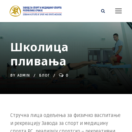
Школица
пливања
BY
ADMIN
БЛОГ
0
Стручна лица одељења за физичко васпитање
и рекреацију Завода за спорт и медицину
спорта РС, реализују спортско – рекреативни