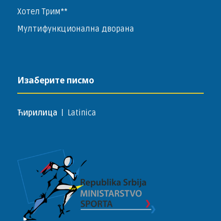
Хотел Трим**
Мултифункционална дворана
Изаберите писмо
Ћирилица
|
Latinica