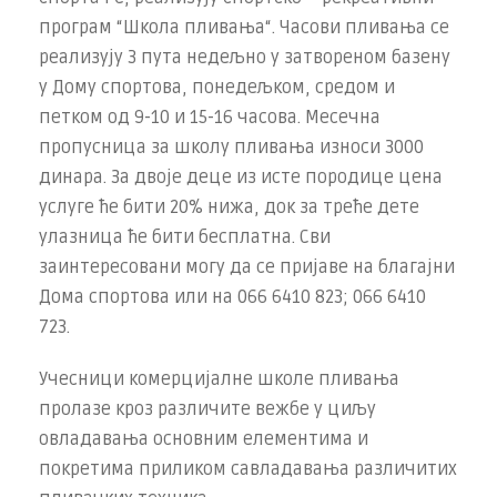
програм “Школа пливања“. Часови пливања се
реализују 3 пута недељно у затвореном базену
у Дому спортова, понедељком, средом и
петком од 9-10 и 15-16 часова. Месечна
пропусница за школу пливања износи 3000
динара. За двоје деце из исте породице цена
услуге ће бити 20% нижа, док за треће дете
улазница ће бити бесплатна. Сви
заинтересовани могу да се пријаве на благајни
Дома спортова или на 066 6410 823; 066 6410
723.
Учесници комерцијалне школе пливања
пролазе кроз различите вежбе у циљу
овладавања основним елементима и
покретима приликом савладавања различитих