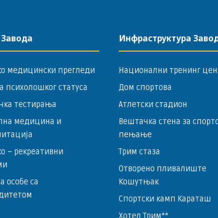
 Завода
Инфраструктура Заво
ко медицински прегледи
Национални тренинг цен
а психолошког статуса
Дом спортова
чка тестирања
Атлетски стадион
лна медицина и
Вештачка стена за спорт
литација
пењање
о – ­рекреативни
Трим стаза
ми
Отворено пливалиште
за особе са
Кошутњак
дитетом
Спортски камп Караташ
Хотел Трим**