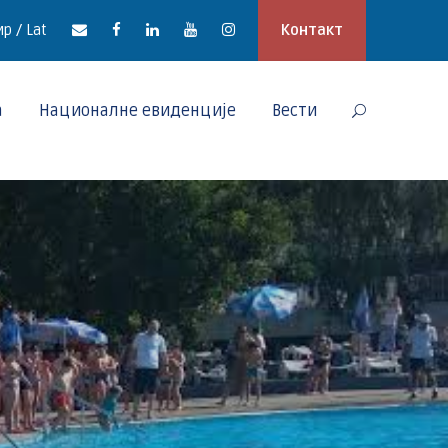
р / Lat
Контакт
а
Националне евиденције
Вести