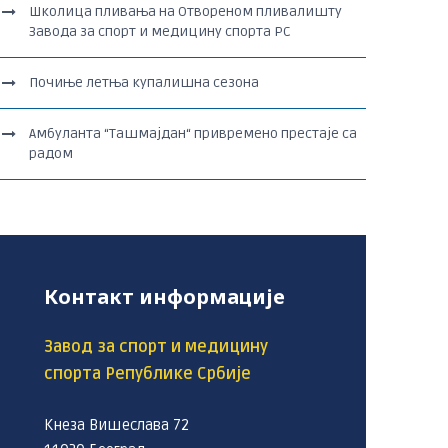
Школица пливања на Отвореном пливалишту
Завода за спорт и медицину спорта РС
Почиње летња купалишна сезона
Амбуланта “Ташмајдан“ привремено престаје са
радом
Контакт информације
Завод за спорт и медицину
спорта Републике Србије
Кнеза Вишеслава 72