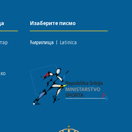
да
Изаберите писмо
тар
Ћирилица
|
Latinica
ско