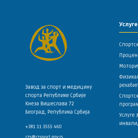
Услуге
Спортс
Процен
Мотори
Физика
рехаби
Завод за спорт и медицину
спорта Републике Србије
Спортск
Кнеза Вишеслава 72
програ
Београд, Република Србија
Услуге 
инвали
+381 11 3555 460
rzs@rzsport.gov.rs