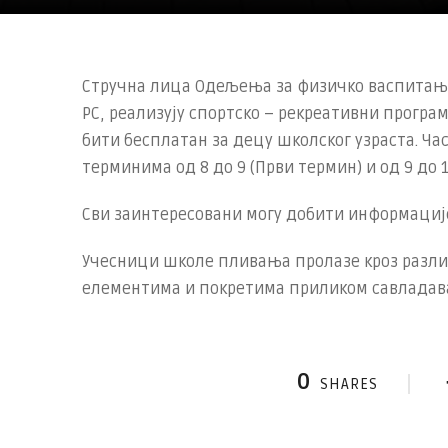
Стручна лица Одељења за физичко васпитање
РС, реализују спортско – рекреативни програм
бити бесплатан за децу школског узраста. Час
терминима од 8 до 9 (Први термин) и од 9 до 10 
Сви заинтересовани могу добити информације 
Учесници школе пливања пролазе кроз разл
елементима и покретима приликом савладав
0
SHARES