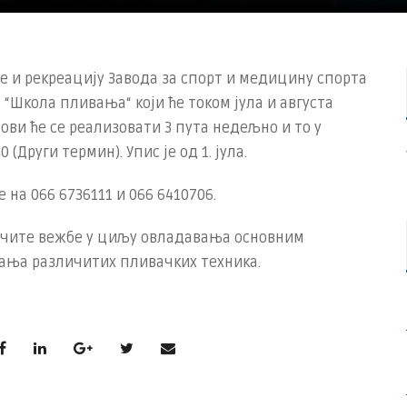
 и рекреацију Завода за спорт и медицину спорта
 “Школа пливања“ који ће током јула и августа
ови ће се реализовати 3 пута недељно и то у
(Други термин). Упис је од 1. јула.
на 066 6736111 и 066 6410706.
ичите вежбе у циљу овладавања основним
ања различитих пливачких техника.