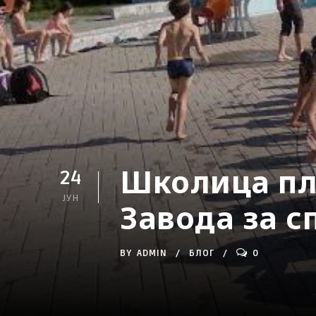
Школица пл
24
ЈУН
Завода за с
BY
ADMIN
БЛОГ
0