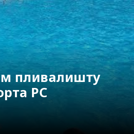
ом пливалишту
орта РС