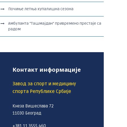
Почиње летња купалишна сезона
Амбуланта “Ташмајдан“ привремено престаје са
радом
Контакт информације
Завод за спорт и медицину
спорта Републике Србије
Кнеза Вишеслава 72
11030 Београд
+381 11 3555 460