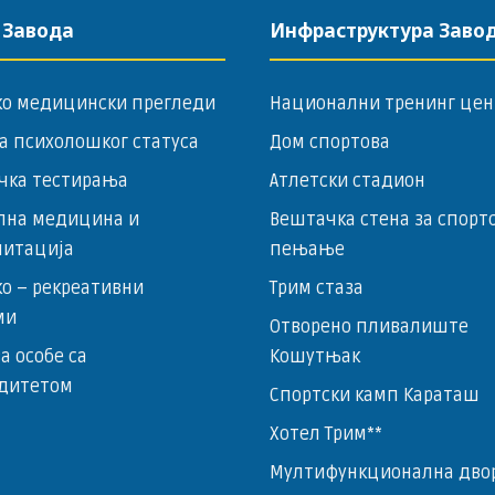
 Завода
Инфраструктура Заво
ко медицински прегледи
Национални тренинг цен
а психолошког статуса
Дом спортова
чка тестирања
Атлетски стадион
лна медицина и
Вештачка стена за спорт
литација
пењање
о – ­рекреативни
Трим стаза
ми
Отворено пливалиште
за особе са
Кошутњак
дитетом
Спортски камп Караташ
Хотел Трим**
Мултифункционална дво