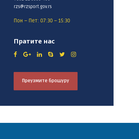
rzs@rzsport.gov.rs
Пон – Пет: 07:30 – 15:30
Пратите нас
Преузмите брошуру