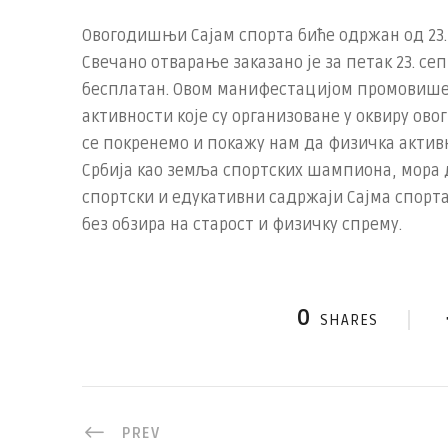
Овогодишњи Сајам спорта биће одржан од 23. 
Свечано отварање заказано је за петак 23. сеп
бесплатан. Овом манифестацијом промовишем
активности које су организоване у оквиру ово
се покренемо и покажу нам да физичка актив
Србија као земља спортских шампиона, мора 
спортски и едукативни садржаји Сајма спорт
без обзира на старост и физичку спрему.
0
SHARES
PREV