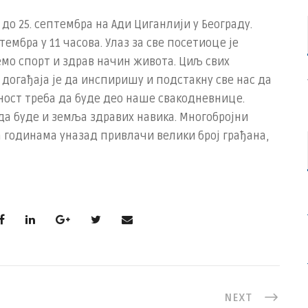
до 25. септембра на Ади Циганлији у Београду.
тембра у 11 часова. Улаз за све посетиоце је
о спорт и здрав начин живота. Циљ свих
г догађаја је да инспиришу и подстакну све нас да
ност треба да буде део наше свакодневнице.
да буде и земља здравих навика. Многобројни
а годинама уназад привлачи велики број грађана,
NEXT