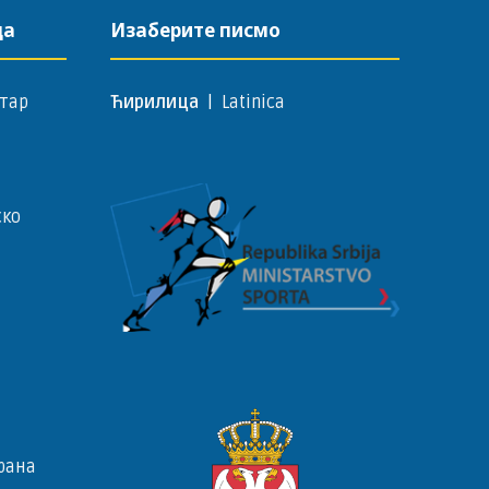
да
Изаберите писмо
тар
Ћирилица
|
Latinica
ско
рана