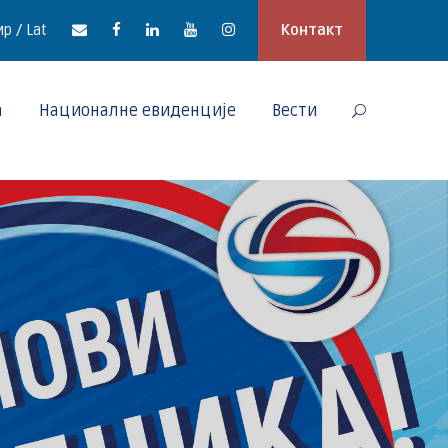
р / Lat
Контакт
а
Националне евиденције
Вести