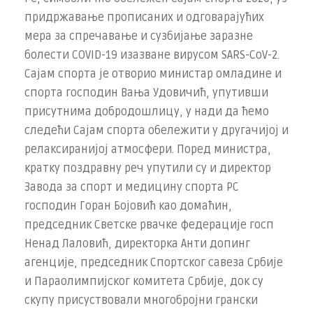
придржавање прописаних и одговарајућих
мера за спречавање и сузбијање заразне
болести COVID-19 изазване вирусом SARS-CoV-2.
Сајам спорта је отворио министар омладине и
спорта господин Вања Удовичић, упутивши
присутнима добродошлицу, у нади да ћемо
следећи Сајам спорта обележити у другачијој и
релаксиранијој атмосфери. Поред министра,
кратку поздравну реч упутили су и директор
Завода за спорт и медицину спорта РС
господин Горан Бојовић као домаћин,
председник Светске рвачке федерације госп
Ненад Лаловић, директорка Анти допинг
агенције, председник Спортског савеза Србије
и Параолимпијског комитета Србије, док су
скупу присуствовали многобројни грански