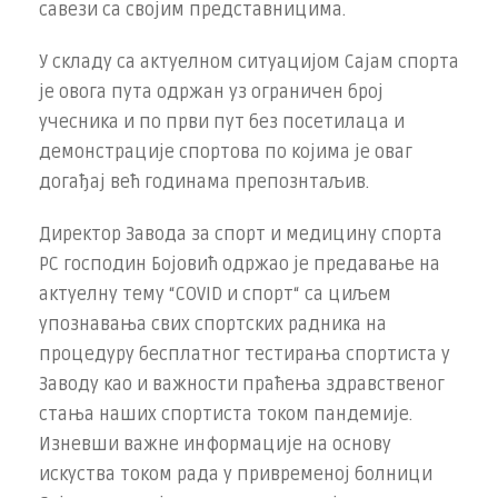
савези са својим представницима.
У складу са актуелном ситуацијом Сајам спорта
је овога пута одржан уз ограничен број
учесника и по први пут без посетилаца и
демонстрације спортова по којима је оваг
догађај већ годинама препознтаљив.
Директор Завода за спорт и медицину спорта
РС господин Бојовић одржао је предавање на
актуелну тему “COVID и спорт“ са циљем
упознавања свих спортских радника на
процедуру бесплатног тестирања спортиста у
Заводу као и важности праћења здравственог
стања наших спортиста током пандемије.
Изневши важне информације на основу
искуства током рада у привременој болници