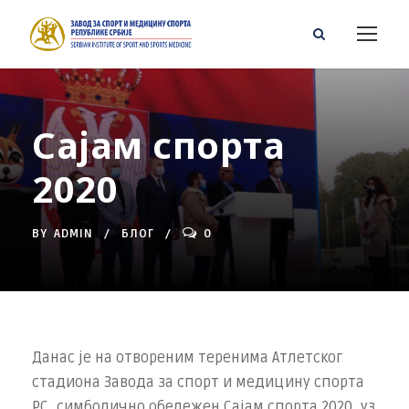
Сајам спорта
2020
BY
ADMIN
БЛОГ
0
Данас је на отвореним теренима Атлетског
стадиона Завода за спорт и медицину спорта
РС, симболично обележен Сајам спорта 2020, уз