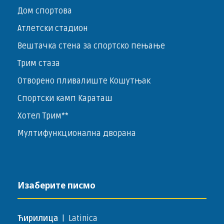
Дом спортова
Атлетски стадион
Вештачка стена за спортско пењање
Трим стаза
Отворено пливалиште Кошутњак
Спортски камп Караташ
Хотел Трим**
Мултифункционална дворана
Изаберите писмо
Ћирилица
|
Latinica