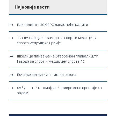
Најновије вести
Пливалиште ЗСМСРС данас неће радити
Званична изјава Завода за спорт и медицину
спорта Републике Србије
Школица пливања на Отвореном пливалишту
Завода за спорт и медицину спорта РС
Почиње летња купалишна сезона
Амбуланта “Ташмајдан“ привремено престаје са
радом