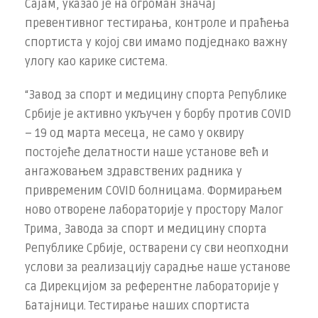
Сајам, указао је на огроман значај
превентивног тестирања, контроле и праћења
спортиста у којој сви имамо подједнако важну
улогу као карике система.
“Завод за спорт и медицину спорта Републике
Србије је активно укључен у борбу против COVID
– 19 од марта месеца, не само у оквиру
постојеће делатности наше установе већ и
ангажовањем здравствених радника у
привременим COVID болницама. Формирањем
ново отворене лабораторије у простору Малог
Трима, Завода за спорт и медицину спорта
Републике Србије, остварени су сви неопходни
услови за реализацију сарадње наше установе
са Дирекцијом за референтне лабораторије у
Батајници. Тестирање наших спортиста