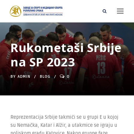
Rukometaši Srbije
na SP 2023
BY
ADMIN
BLOG
0
Reprezentacija Srbije takmiči se u grupi E u kojoj
su Nemačka, Katar i Alžir, a utakmice se igraju u
poljskom gradu Katovice. Nakon grupne faze