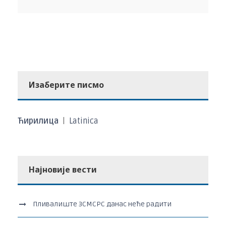
Изаберите писмо
Ћирилица
|
Latinica
Најновије вести
Пливалиште ЗСМСРС данас неће радити