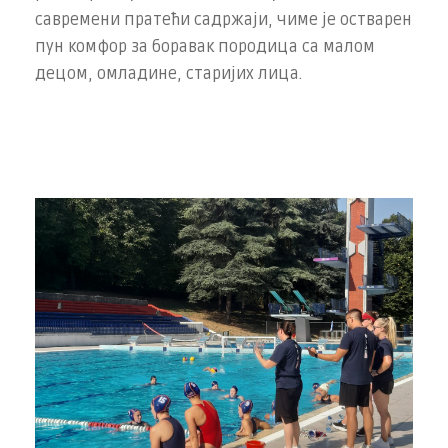
савремени пратећи садржаји, чиме је остварен
пун комфор за боравак породица са малом
децом, омладине, старијих лица.