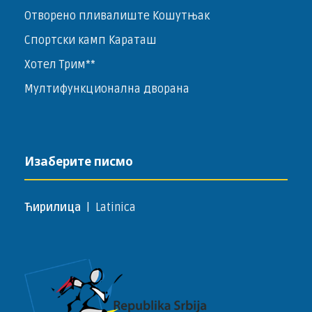
Отворено пливалиште Кошутњак
Спортски камп Караташ
Хотел Трим**
Мултифункционална дворана
Изаберите писмо
Ћирилица
|
Latinica