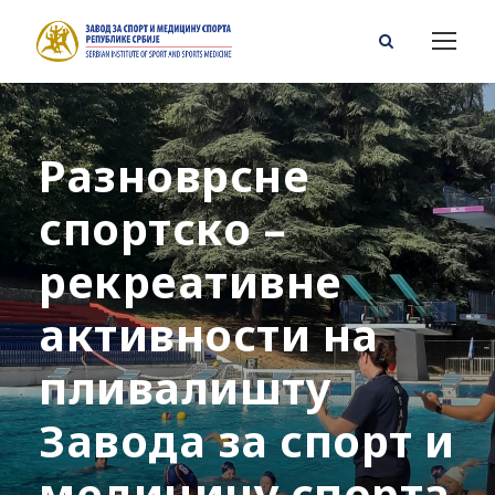
Разноврсне
спортско –
рекреативне
активности на
пливалишту
Завода за спорт и
медицину спорта