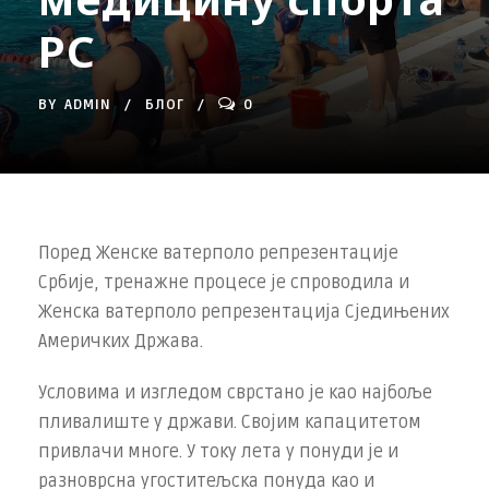
РС
BY
ADMIN
БЛОГ
0
Поред Женске ватерполо репрезентације
Србије, тренажне процесе је спроводила и
Женска ватерполо репрезентација Сједињених
Америчких Држава.
Условима и изгледом сврстано је као најбоље
пливалиште у држави. Својим капацитетом
привлачи многе. У току лета у понуди је и
разноврсна угоститељска понуда као и