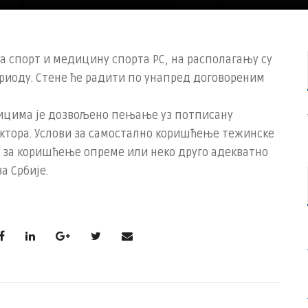
а спорт и медицину спорта РС, на располагању су
риоду. Стене ће радити по унапред договореним
ицима је дозвољено пењање уз потписану
уктора. Услови за самостално коришћење тежинске
 за коришћење опреме или неко друго адекватно
а Србије.