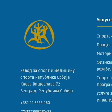
Услуге
Спортс
Процен
Мотори
Физика
рехаби
Завод за спорт и медицину
спорта Републике Србије
Спортск
Кнеза Вишеслава 72
програ
Београд, Република Србија
Услуге 
инвали
+381 11 3555 460
rzs@rzsport.gov.rs