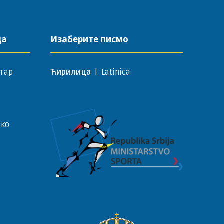
да
Изаберите писмо
тар
Ћирилица
|
Latinica
ско