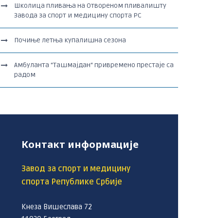
Школица пливања на Отвореном пливалишту
Завода за спорт и медицину спорта РС
Почиње летња купалишна сезона
Амбуланта “Ташмајдан“ привремено престаје са
радом
Контакт информације
Завод за спорт и медицину
спорта Републике Србије
Кнеза Вишеслава 72