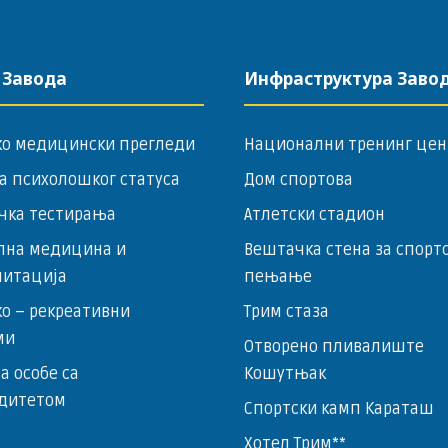
 Завода
Инфраструктура Заво
ко медицински прегледи
Национални тренинг цен
а психолошког статуса
Дом спортова
чка тестирања
Атлетски стадион
лна медицина и
Вештачка стена за спорт
литација
пењање
о – ­рекреативни
Трим стаза
ми
Отворено пливалиште
за особе са
Кошутњак
дитетом
Спортски камп Караташ
Хотел Трим**