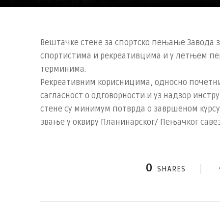
Вештачке стене за спортско пењање Завода з
спортистима и рекреативцима и у летњем пе
терминима.
Рекреативним корисницима, односно почетн
сагласност о одговорности и уз надзор инстр
стене су минимум потврда о завршеном курсу
звање у оквиру Планинарског/ Пењачког савез
0
SHARES