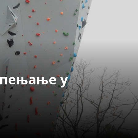
 пењање у