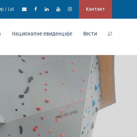
р / Lat
Контакт
а
Националне евиденције
Вести