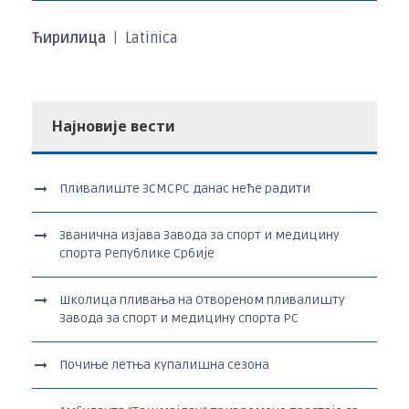
Ћирилица
|
Latinica
Најновије вести
Пливалиште ЗСМСРС данас неће радити
Званична изјава Завода за спорт и медицину
спорта Републике Србије
Школица пливања на Отвореном пливалишту
Завода за спорт и медицину спорта РС
Почиње летња купалишна сезона