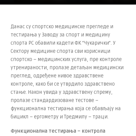
Данас су спортско медицинске прегледе и
тестирања у Заводу за спорт и медицину
спорта РС обавили кадети ФК “Чукарички“. У
Сектору медицине спорта сви корисници
спортско – медицинских услуга, пре контроле
утренираности, пролазе детаљан медицински
преглед, одређене нивое здравствене
контроле, како би се утврдило здравствено
стање. Након увида у здравствену спрему,
пролазе стандардизоване тестове –
функционална тестирања која се обављају на
бицикл – ергометру и Тредмилу – траци.
Функционална тестирања – контрола