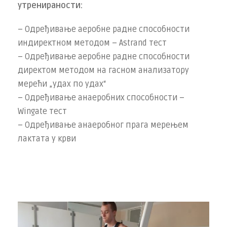
утренираности:
– Одређивање аеробне радне способности
индиректном методом – Astrand тест
– Одређивање аеробне радне способности
директом методом на гасном анализатору
мерећи „удах по удах“
– Одређивање анаеробних способности –
Wingate тест
– Одређивање анаеробног прага мерењем
лактата у крви