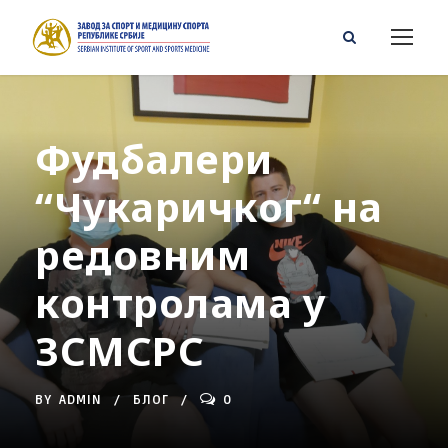
Фудбалери
“Чукаричког“ на
редовним
контролама у
ЗСМСРС
BY
ADMIN
БЛОГ
0