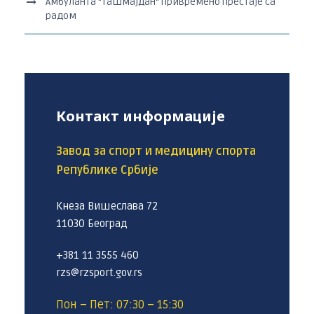
Амбуланта “Ташмајдан“ привремено престаје са
радом
Контакт информације
Завод за спорт и медицину спорта
Републике Србије
Кнеза Вишеслава 72
11030 Београд
+381 11 3555 460
rzs@rzsport.gov.rs
Пон – Пет: 07:30 – 15:30