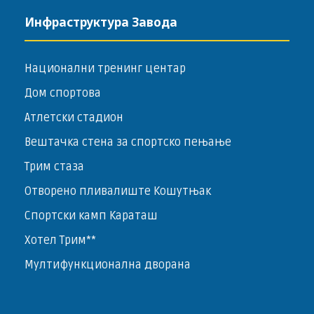
Инфраструктура Завода
Национални тренинг центар
Дом спортова
Атлетски стадион
Вештачка стена за спортско пењање
Трим стаза
Отворено пливалиште Кошутњак
Спортски камп Караташ
Хотел Трим**
Мултифункционална дворана