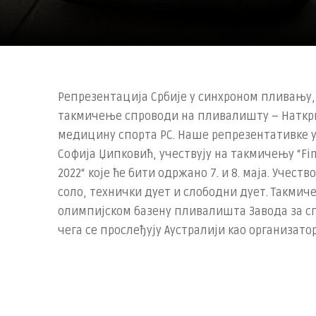
Репрезентација Србије у синхроном пливању,
такмичење спроводи на пливалишту – Наткри
медицину спорта РС. Наше репрезентативке у
Софија Џипковић, учествују на такмичењу “Fina A
2022“ које ће бити одржано 7. и 8. маја. Уче
соло, технички дует и слободни дует. Такмич
олимпијском базену пливалишта Завода за спо
чега се прослеђују Аустралији као организато