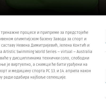
 тренажне процесе и припреме за предстојеће
веном олимпијском базену Завода за спорт и
 саставу Невена Димитријевић, Јелена Контић и
rtistic Swimming World Series – virtual – Australia
ствоваће у дисциплинама технички соло, слободни
ење је виртуелно, а снимци ће бити урађени на
рт и медицину спорта РС 13. и 14. априла након
ру ради одабира најбоље селекције.