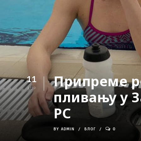
Припреме р
11
АПР
пливању у З
РС
BY
ADMIN
БЛОГ
0