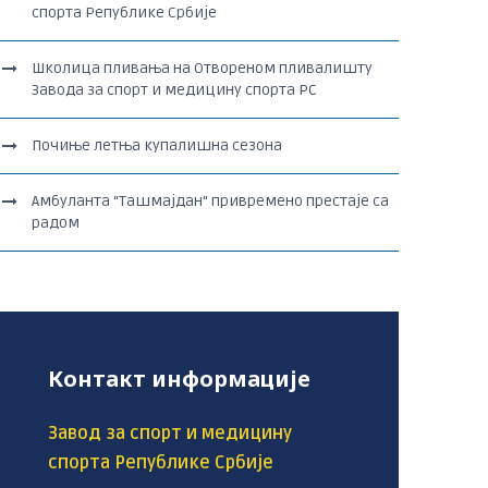
спорта Републике Србије
Школица пливања на Отвореном пливалишту
Завода за спорт и медицину спорта РС
Почиње летња купалишна сезона
Амбуланта “Ташмајдан“ привремено престаје са
радом
Контакт информације
Завод за спорт и медицину
спорта Републике Србије