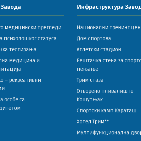
 Завода
Инфраструктура Заво
ко медицински прегледи
Национални тренинг цен
а психолошког статуса
Дом спортова
чка тестирања
Атлетски стадион
лна медицина и
Вештачка стена за спорт
литација
пењање
о – ­рекреативни
Трим стаза
ми
Отворено пливалиште
за особе са
Кошутњак
дитетом
Спортски камп Караташ
Хотел Трим**
Мултифункционална дво