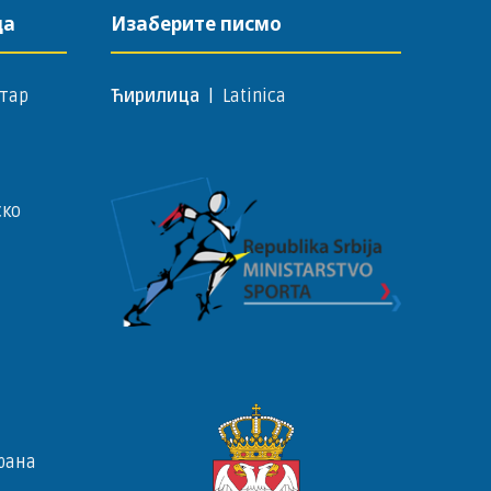
да
Изаберите писмо
тар
Ћирилица
|
Latinica
ско
рана