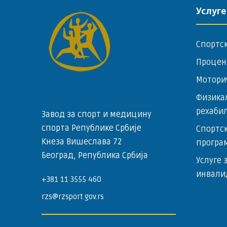
Услуге
Спортс
Процен
Мотори
Физика
рехаби
Завод за спорт и медицину
спорта Републике Србије
Спортск
Кнеза Вишеслава 72
програ
Београд, Република Србија
Услуге 
инвали
+381 11 3555 460
rzs@rzsport.gov.rs