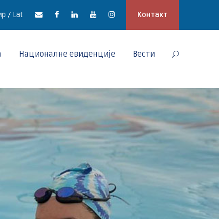
р / Lat
Контакт
а
Националне евиденције
Вести