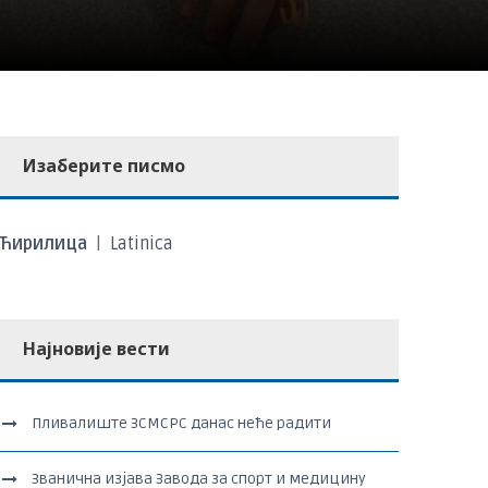
Изаберите писмо
Ћирилица
|
Latinica
Најновије вести
Пливалиште ЗСМСРС данас неће радити
Званична изјава Завода за спорт и медицину