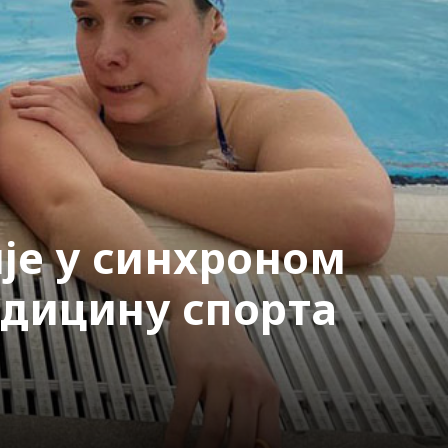
је у синхроном
едицину спорта