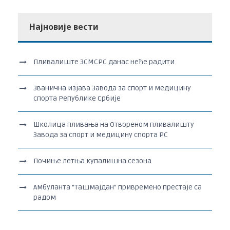
Најновије вести
Пливалиште ЗСМСРС данас неће радити
Званична изјава Завода за спорт и медицину
спорта Републике Србије
Школица пливања на Отвореном пливалишту
Завода за спорт и медицину спорта РС
Почиње летња купалишна сезона
Амбуланта “Ташмајдан“ привремено престаје са
радом