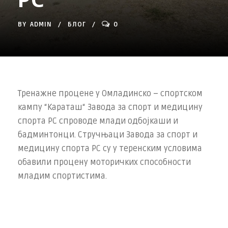
BY
ADMIN
БЛОГ
0
Тренажне процене у Омладинско – спортском
кампу “Караташ“ Завода за спорт и медицину
спорта РС спроводе млади одбојкаши и
бадминтонци. Стручњаци Завода за спорт и
медицину спорта РС су у теренским условима
обавили процену моторичких способности
младим спортистима.