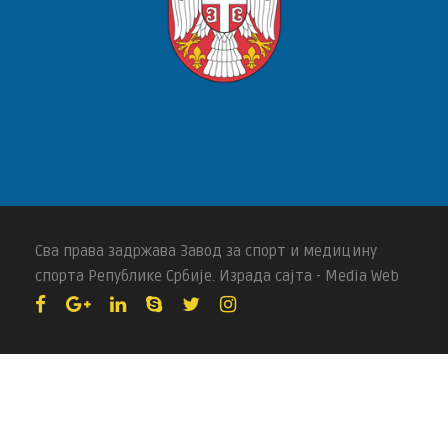
Сва права задржава Завод за спорт и медицину
спорта Републике Србије. Израда сајта - Media Web