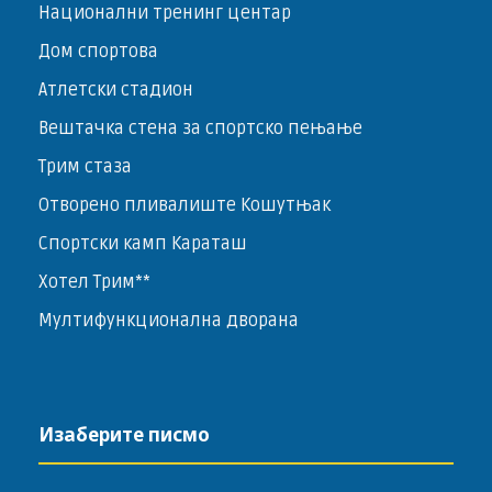
Национални тренинг центар
Дом спортова
Атлетски стадион
Вештачка стена за спортско пењање
Трим стаза
Отворено пливалиште Кошутњак
Спортски камп Караташ
Хотел Трим**
Мултифункционална дворана
Изаберите писмо