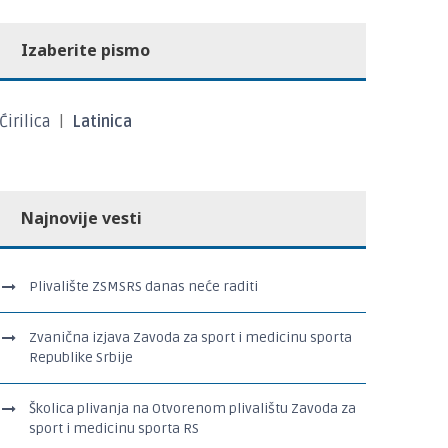
Izaberite pismo
Ćirilica
|
Latinica
Najnovije vesti
Plivalište ZSMSRS danas neće raditi
Zvanična izjava Zavoda za sport i medicinu sporta
Republike Srbije
Školica plivanja na Otvorenom plivalištu Zavoda za
sport i medicinu sporta RS