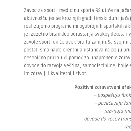
Zavod za sport i medicinu sporta RS utiče na jača
aktivnošću jer se kroz njih gradi timski duh i jač
realizujemo programe mnogobrojnih sportskih akt
je izuzetno bitan deo odrastanja svakog deteta i v
zavole sport, on će uvek biti tu za njih. Sa svo
postali smo najreferentnija ustanova na polju pruž
nesebično pružajući pomoć za unapređenje zdravl
dovode do razvoja veština, samodiscipline, bolje s
im zdraviji i kvalitetniji život.
Pozitivni zdravstveni efek
– pospešuju funk
– povećavaju fu
– razvijaju m
– dovode do većeg tran
– reg