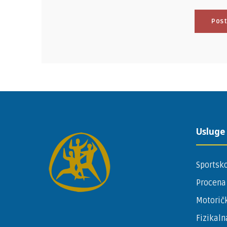
Usluge
Sportsko
Procena
Motoričk
Fizikaln