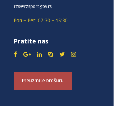
rzs@rzsport.gov.rs
Pon – Pet: 07:30 – 15:30
Pratite nas
Preuzmite brošuru