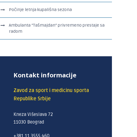
Počinje letnja kupališna sezona
Ambulanta “Tašmajdan“ privremeno prestaje sa
radom
Kontakt informacije
Zavod za sport i medicinu sporta
Republike Srbije
Kneza Višeslava 72
11030 Beograd
+381 11 3555 460