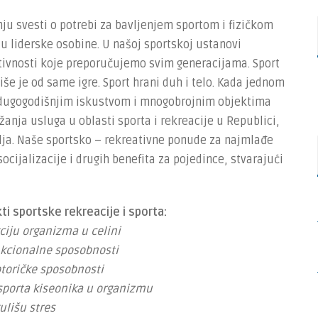
nju svesti o potrebi za bavljenjem sportom i fizičkom
aju liderske osobine. U našoj sportskoj ustanovi
ivnosti koje preporučujemo svim generacijama. Sport
iše je od same igre. Sport hrani duh i telo. Kada jednom
jim dugogodišnjim iskustvom i mnogobrojnim objektima
anja usluga u oblasti sporta i rekreacije u Republici,
ja. Naše sportsko – rekreativne ponude za najmlađe
ocijalizacije i drugih benefita za pojedince, stvarajući
ti sportske rekreacije i sporta:
ciju organizma u celini
nkcionalne sposobnosti
otoričke sposobnosti
sporta kiseonika u organizmu
ulišu stres