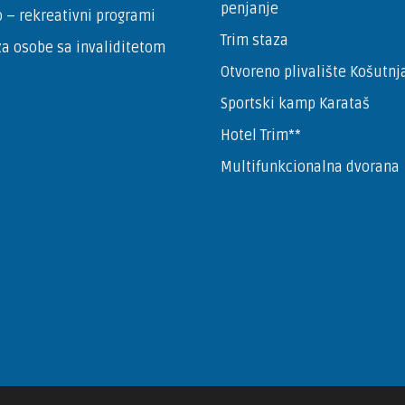
penjanje
 – ­rekreativni programi
Trim staza
a osobe sa invaliditetom
Otvoreno plivalište Košutnj
Sportski kamp Karataš
Hotel Trim**
Multifunkcionalna dvorana