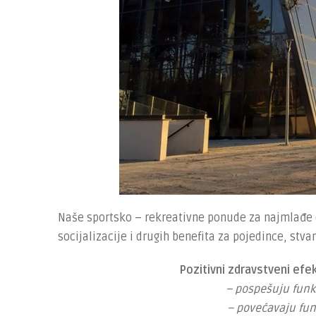
Naše sportsko – rekreativne ponude za najmlađe d
socijalizacije i drugih benefita za pojedince, stvara
Pozitivni zdravstveni efek
– pospešuju funk
– povećavaju fu