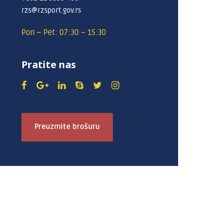
rzs@rzsport.gov.rs
Pon – Pet: 07:30 – 15:30
Pratite nas
Preuzmite brošuru