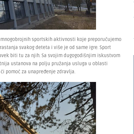
 mnogobrojnih sportskih aktivnosti koje preporučujemo
astanja svakog deteta i više je od same igre. Sport
uvek biti tu za njih. Sa svojim dugogodišnjim iskustvom
nija ustanova na polju pružanja usluga u oblasti
ući pomoć za unapređenje zdravlja.