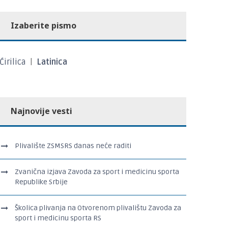
Izaberite pismo
Ćirilica
|
Latinica
Najnovije vesti
Plivalište ZSMSRS danas neće raditi
Zvanična izjava Zavoda za sport i medicinu sporta
Republike Srbije
Školica plivanja na Otvorenom plivalištu Zavoda za
sport i medicinu sporta RS