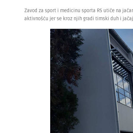
Zavod za sport i medicinu sporta RS utiče na jača
aktivnošću jer se kroz njih gradi timski duh i jača