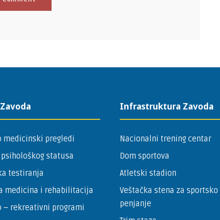
 Zavoda
Infrastruktura Zavoda
 medicinski pregledi
Nacionalni trening centar
 psihološkog statusa
Dom sportova
a testiranja
Atletski stadion
a medicina i rehabilitacija
Veštačka stena za sportsko
penjanje
 – ­rekreativni programi