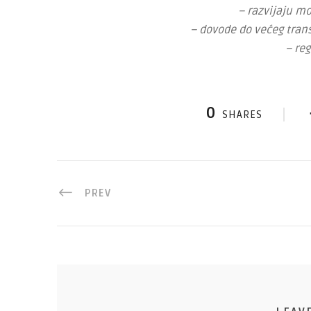
– razvijaju m
– dovode do većeg tran
– reg
0
SHARES
PREV