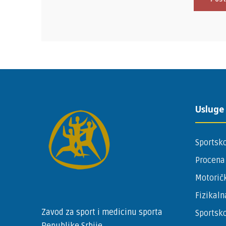
Usluge
Sportsko
Procena
Motoričk
Fizikaln
Zavod za sport i medicinu sporta
Sportsko
Republike Srbije