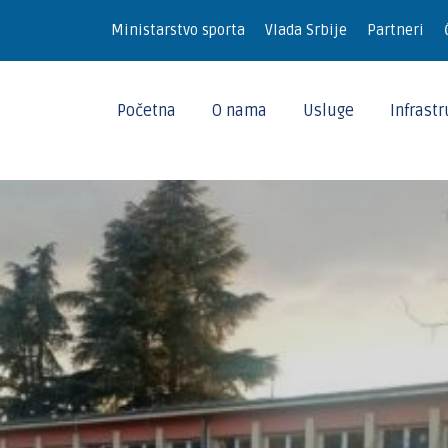
Ministarstvo sporta
Vlada Srbije
Partneri
Početna
O nama
Usluge
Infrast