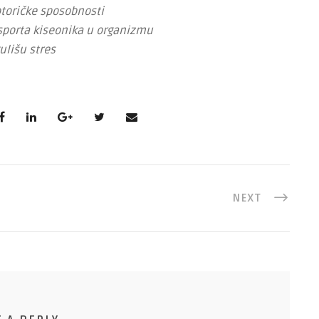
otoričke sposobnosti
sporta kiseonika u organizmu
ulišu stres
NEXT