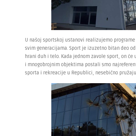
U našoj sportskoj ustanovi realizujemo programe
svim generacijama. Sport je izuzetno bitan deo odr
hrani duh i telo. Kada jednom zavole sport, on će 
i mnogobrojnim objektima postali smo najreferent
sporta i rekreacije u Republici, nesebično pružaj