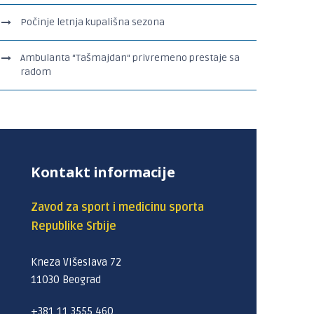
Počinje letnja kupališna sezona
Ambulanta “Tašmajdan“ privremeno prestaje sa
radom
Kontakt informacije
Zavod za sport i medicinu sporta
Republike Srbije
Kneza Višeslava 72
11030 Beograd
+381 11 3555 460