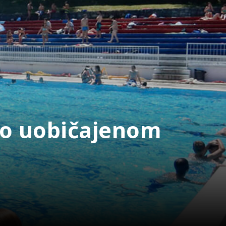
 po uobičajenom