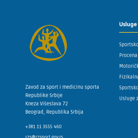
Usluge
Sportsko
Procena
Motoričk
Fizikaln
Zavod za sport i medicinu sporta
Sportsko
Republike Srbije
Usluge z
Kneza Višeslava 72
Beograd, Republika Srbija
+381 11 3555 460
rzs@rzsport.gov.rs