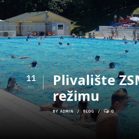
Plivalište Z
11
JUL
režimu
BY
ADMIN
BLOG
0