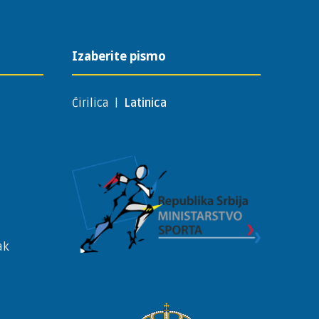
Izaberite pismo
Ćirilica
|
Latinica
ak