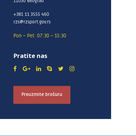
11030 Beograd
+381 11 3555 460
rzs@rzsport.gov.rs
Pon – Pet: 07:30 – 15:30
Pratite nas
Preuzmite brošuru