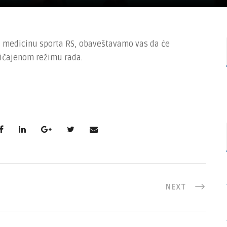
 i medicinu sporta RS, obaveštavamo vas da će
običajenom režimu rada.
NEXT