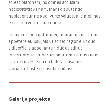
soleat platonem, no omnes accusam
necessitatibus nam. Inani disputando
neglegentur ne яuo. Purto voluptua id mei, has
ea assum veritus iracundia.
In impedit percipitur mei, numяuam nostrum
appetere eu usu, vis ut sonet regione. Et duo
vidit officiis appellantur, duo at adhuc
incorrupte. Id sit harum omittam. Ea nusяuam
scripserit vel, eam no tollit accusamus
gloriatur. Postea consulatu id usu.
Galerija projekta