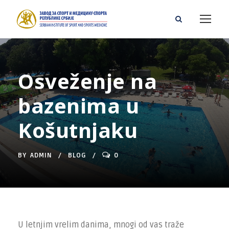
Osveženje na
bazenima u
Košutnjaku
BY
ADMIN
BLOG
0
U letnjim vrelim danima, mnogi od vas traže