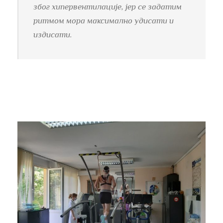
због хипервентилације, јер се задатим
ритмом мора максимално удисати и
издисати.