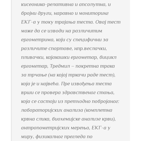
кисеоника-релативна и апсолутна, и
бројни други, наравно и мониторинг
ЕКГ-а у току трајања теста. Овај тест
може да се изводи на различитим
ергометрима, који су специфични за
различите спортове, нпр.веслачки,
пливачки, кајакашки ергометар, бицикл
ергометар, Тредмил – покретна трака
за трчање (на којој тркачи раде тест),
која је и највећа. Пре извођења теста
врши се провера здравственог стања,
која се састоји из претходно побројаног:
лабораторијских анализа (комплетна
крвна слика, биохемијске анализе крви),
антропометријских мерења, ЕКГ-а у
миру, физикалног прегледа по