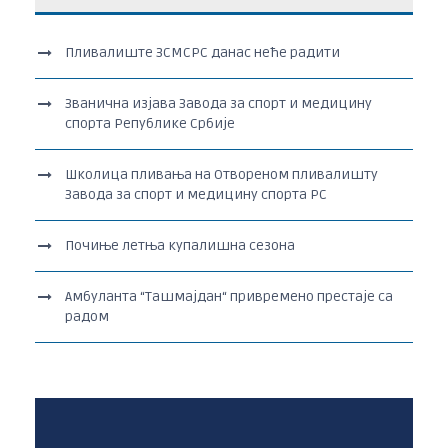
Пливалиште ЗСМСРС данас неће радити
Званична изјава Завода за спорт и медицину
спорта Републике Србије
Школица пливања на Отвореном пливалишту
Завода за спорт и медицину спорта РС
Почиње летња купалишна сезона
Амбуланта “Ташмајдан“ привремено престаје са
радом