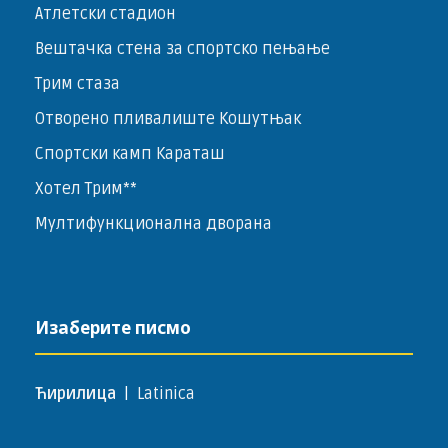
Атлетски стадион
Вештачка стена за спортско пењање
Трим стаза
Отворено пливалиште Кошутњак
Спортски камп Караташ
Хотел Трим**
Мултифункционална дворана
Изаберите писмо
Ћирилица
|
Latinica