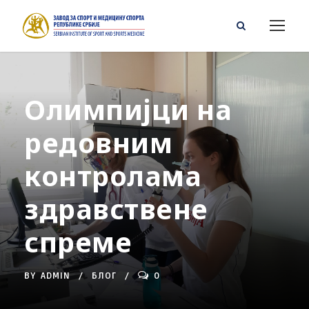
Олимпијци на
редовним
контролама
здравствене
спреме
BY
ADMIN
БЛОГ
0