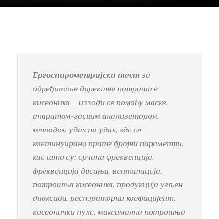
Ергоспирометријски тест
за
одређивање директне потрошње
кисеоника – изводи се помоћу маске,
апаратом-гасним анализатором,
методом удах по удах, где се
континуирано прате бројни параметри,
као што су: срчана фреквенција,
фреквенција дисања, вентилација,
потрошња кисеоника, продукција угљен
диоксида, респираторни коефицијент,
кисеонички пулс, максимална потрошња