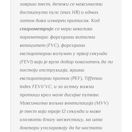
заврши тест, бележи се максимални
достигнути пулс (max HR) и одмах
затим бива измерен притисак. Код
спирометрије
се мери неколико
параметара: форсирани витални
капацитет (FVC), форсирани
експираторни волумен у првој секунди
(FEV1) који је врло добар показатељ да ли
постоји опструкција, вршни
експираторни проток (PEF), Tiffenau
index FEV1/VC, и за астму важни
протоци кроз мале дисајне путеве.
Максимална вољна вентилација (MVV)
је тест који траје 12 секунди и може
изазвати благу несвестицу, на шта
доктори упозоравају да ће настати