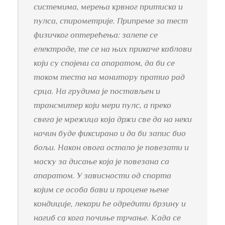
системима, мерења крвног притиска и
пулса, спирометрије. Припреме за тест
физичког оптерећења: залепе се
електроде, те се на њих прикаче каблови
који су спојени са апаратом, да би се
током теста на монитору пратио рад
срца. На грудима је постављен и
трансмитер који мери пулс, а преко
свега је мрежица која држи све да на неки
начин буде фиксирано и да би запис био
бољи. Након овога остало је повезати и
маску за дисање која је повезана са
апаратом. У зависности од спорта
којим се особа бави и процене њене
кондиције, лекари ће одредити брзину и
нагиб са кога почиње трчање. Када се