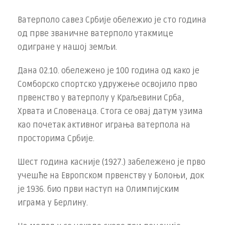
Ватерполо савез Србије обележио је сто година
од прве званичне ватерполо утакмице
одигране у нашој земљи.
Дана 02.10. обележено је 100 година од како је
Сомборско спортско удружење освојило прво
првенство у ватерполу у Краљевини Срба,
Хрвата и Словенаца. Стога се овај датум узима
као почетак активног играња ватерпола на
просторима Србије.
Шест година касније (1927.) забележено је прво
учешће на Европском првенству у Болоњи, док
је 1936. био први наступ на Олимпијским
играма у Берлину.