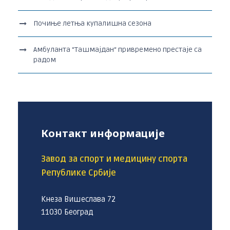
Почиње летња купалишна сезона
Амбуланта “Ташмајдан“ привремено престаје са
радом
Контакт информације
Завод за спорт и медицину спорта
Републике Србије
Кнеза Вишеслава 72
11030 Београд