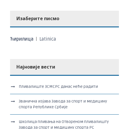
Изаберите писмо
Ћирилица
|
Latinica
Најновије вести
Пливалиште ЗСМСРС данас неће радити
Званична изјава Завода за спорт и медицину
спорта Републике Србије
Школица пливања на Отвореном пливалишту
Завода за спорт и медицину спорта РС