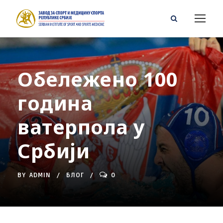
Обележено 100
година
ватерпола у
Србији
BY
ADMIN
БЛОГ
0