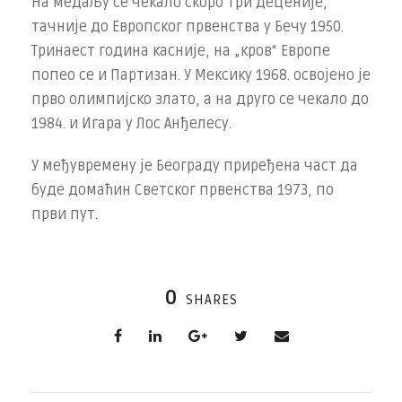
На медаљу се чекало скоро три деценије,
тачније до Европског првенства у Бечу 1950.
Тринаест година касније, на „кров“ Европе
попео се и Партизан. У Мексику 1968. освојено је
прво олимпијско злато, а на друго се чекало до
1984. и Игара у Лос Анђелесу.
У међувремену је Београду приређена част да
буде домаћин Светског првенства 1973, по
први пут.
0
SHARES