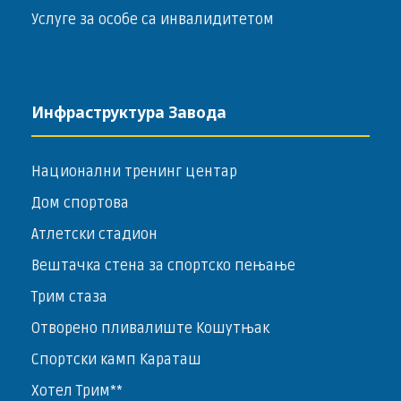
Услуге за особе са инвалидитетом
Инфраструктура Завода
Национални тренинг центар
Дом спортова
Атлетски стадион
Вештачка стена за спортско пењање
Трим стаза
Отворено пливалиште Кошутњак
Спортски камп Караташ
Хотел Трим**