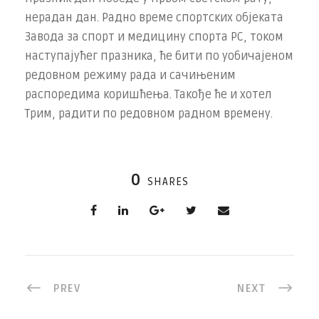
нерадан дан. Радно време спортских објеката
Завода за спорт и медицину спорта РС, током
наступајућег празника, ће бити по уобичајеном
редовном режиму рада и сачињеним
распоредима коришћења. Такође ће и хотел
Трим, радити по редовном радном времену.
0
SHARES
PREV
NEXT