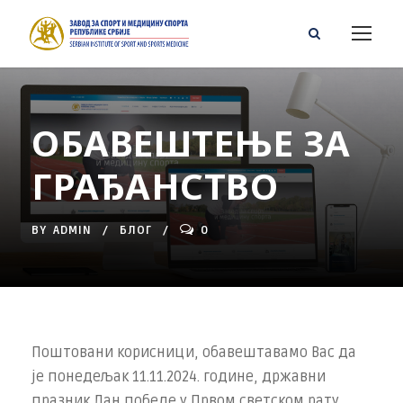
ОБАВЕШТЕЊЕ ЗА
ГРАЂАНСТВО
BY
ADMIN
БЛОГ
0
Поштовани корисници, обавештавамо Вас да
је понедељак 11.11.2024. године, државни
празник Дан победе у Првом светском рату,