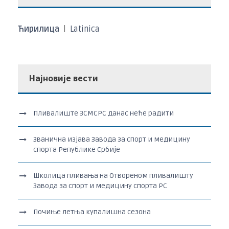
Ћирилица
|
Latinica
Најновије вести
Пливалиште ЗСМСРС данас неће радити
Званична изјава Завода за спорт и медицину
спорта Републике Србије
Школица пливања на Отвореном пливалишту
Завода за спорт и медицину спорта РС
Почиње летња купалишна сезона