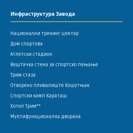
Инфраструктура Завода
Национални тренинг центар
Дом спортова
Атлетски стадион
Вештачка стена за спортско пењање
Трим стаза
Отворено пливалиште Кошутњак
Спортски камп Караташ
Хотел Трим**
Мултифункционална дворана