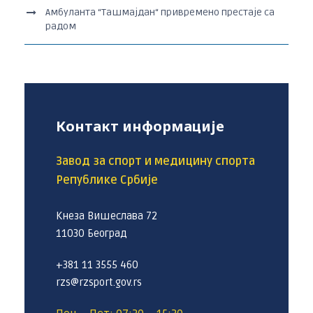
Амбуланта “Ташмајдан“ привремено престаје са
радом
Контакт информације
Завод за спорт и медицину спорта
Републике Србије
Кнеза Вишеслава 72
11030 Београд
+381 11 3555 460
rzs@rzsport.gov.rs