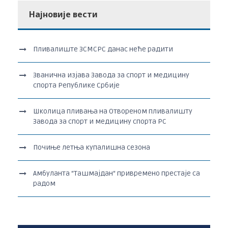
Најновије вести
Пливалиште ЗСМСРС данас неће радити
Званична изјава Завода за спорт и медицину
спорта Републике Србије
Школица пливања на Отвореном пливалишту
Завода за спорт и медицину спорта РС
Почиње летња купалишна сезона
Амбуланта “Ташмајдан“ привремено престаје са
радом