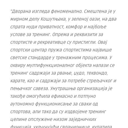
“Дворана изгледа феноменално. Смештена је у
мирном делу Кошутњака, у зеленој оази, на два
спрата нуди приватност, комфор и најбоље
услове за тренинг. Опрема и реквизити за
спортисте и рекреативце су пристигли. Овај
спортски центар пружа спортистима највише
светске стандарде у тренажним процесима. У
оквиру мултифункционалног објекта налази се
тренинг садржаји за рвање, џудо, теквондо,
карате, као и садржаји за потребе стрељачког и
пењачког савеза. Унутрашња организација је
такође омогућила ефикасно и потпуно
аутономно функционисање за сваки од
спортова, али тако да су издвојене тренинг
целине опслужене низом заједничких
функција, укључујући свлачионице, купатила,