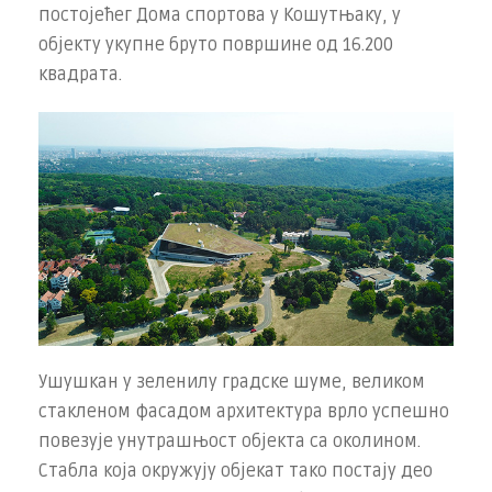
постојећег Дома спортова у Кошутњаку, у
објекту укупне бруто површине од 16.200
квадрата.
Ушушкан у зеленилу градске шуме, великом
стакленом фасадом архитектура врло успешно
повезује унутрашњост објекта са околином.
Стабла која окружују објекат тако постају део