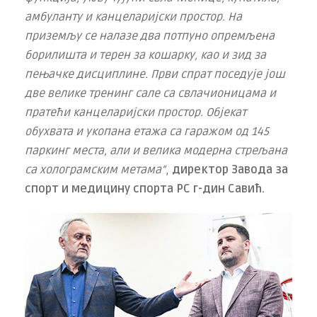
амбуланту и канцеларијски простор. На
приземљу се налазе два потпуно опремљена
борилишта и терен за кошарку, као и зид за
пењачке дисциплине. Први спрат поседује још
две велике тренинг сале са свлачионицама и
пратећи канцеларијски простор. Објекат
обухвата и укопана етажа са гаражом од 145
паркинг места, али и велика модерна стрељана
са холограмским метама“
,
директор Завода за
спорт и медицину спорта РС г-дин Савић.