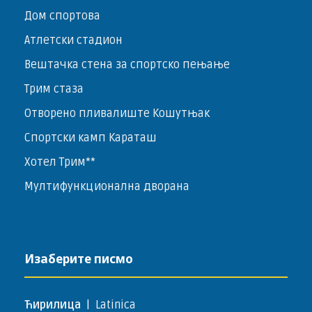
Дом спортова
Атлетски стадион
Вештачка стена за спортско пењање
Трим стаза
Отворено пливалиште Кошутњак
Спортски камп Караташ
Хотел Трим**
Мултифункционална дворана
Изаберите писмо
Ћирилица
|
Latinica