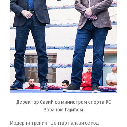
Директор Савић са министром спорта РС
Зораном Гајићем
Модерни тренинг центар налази се код