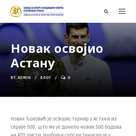
Новак освојио
Астану
BY
ADMIN
БЛОГ
0
Новак Ђоковић је освојио турнир у Астани из
серије 500, што му је донело нових 500 бодова
на АТП листи. Најбољи српски тенисeр је у