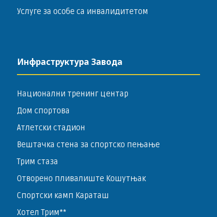
Услуге за особе са инвалидитетом
Инфраструктура Завода
Национални тренинг центар
Дом спортова
Атлетски стадион
Вештачка стена за спортско пењање
Трим стаза
Отворено пливалиште Кошутњак
Спортски камп Караташ
Хотел Трим**