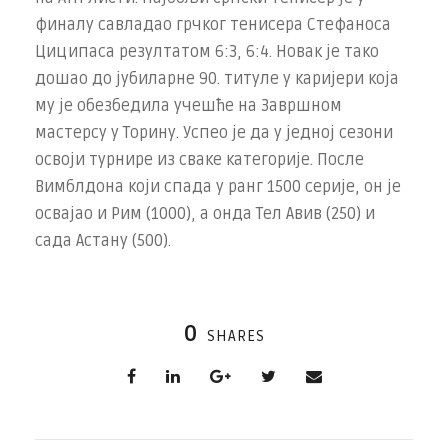
финалу савладао грчког тенисера Стефаноса
Циципаса резултатом 6:3, 6:4. Новак је тако
дошао до јубиларне 90. титуле у каријери која
му је обезбедила учешће на Завршном
мастерсу у Торину. Успео је да у једној сезони
освоји турнире из сваке категорије. После
Вимблдона који спада у ранг 1500 серије, он је
освајао и Рим (1000), а онда Тел Авив (250) и
сада Астану (500).
0
SHARES