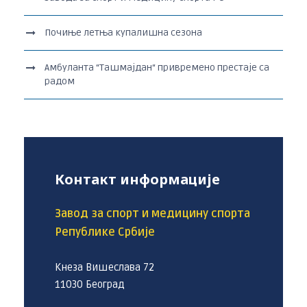
Почиње летња купалишна сезона
Амбуланта “Ташмајдан“ привремено престаје са
радом
Контакт информације
Завод за спорт и медицину спорта
Републике Србије
Кнеза Вишеслава 72
11030 Београд