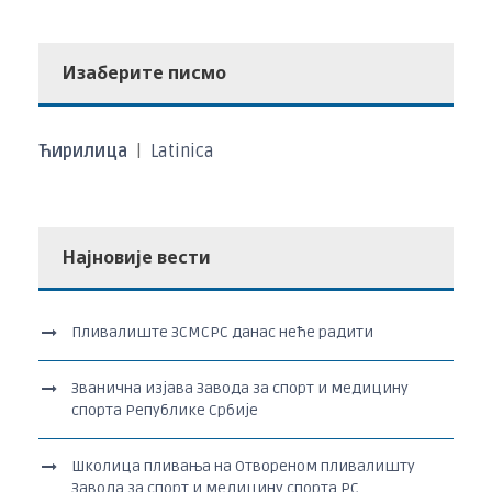
Изаберите писмо
Ћирилица
|
Latinica
Најновије вести
Пливалиште ЗСМСРС данас неће радити
Званична изјава Завода за спорт и медицину
спорта Републике Србије
Школица пливања на Отвореном пливалишту
Завода за спорт и медицину спорта РС