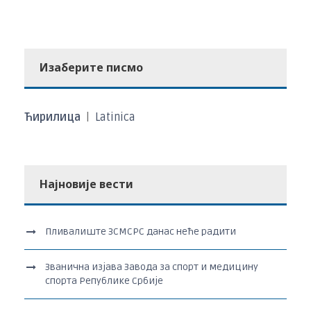
Изаберите писмо
Ћирилица
|
Latinica
Најновије вести
Пливалиште ЗСМСРС данас неће радити
Званична изјава Завода за спорт и медицину
спорта Републике Србије