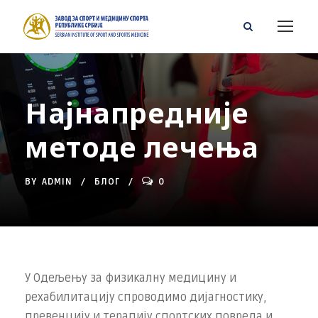
Најнапредније
методе лечења
BY
ADMIN
БЛОГ
0
У Одељењу за физикалну медицину и
рехабилитацију спроводимо диjaгнoстику,
прeвeнциjу и тeрaпиjу спoртских пoврeдa и