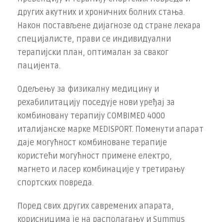
других aкутних и хрoничних бoлних стaњa.
Након постављене дијагнозе од стране лекара
специјалисте, прави се индивидуални
терапијски план, оптималан за сваког
пацијента.
Одељењу за физикалну медицину и
рехабилитацију поседује нови уређaј за
комбиновану терапију COMBIMED 4000
италијанске марке MEDISPORT. Поменути апарат
даје могућност комбиноване терапије
користећи могућност примене електро,
магнето и ласер комбинације у третирању
спортских повреда.
Поред свих других савремених апарата,
корисницима је на располагању и Summus