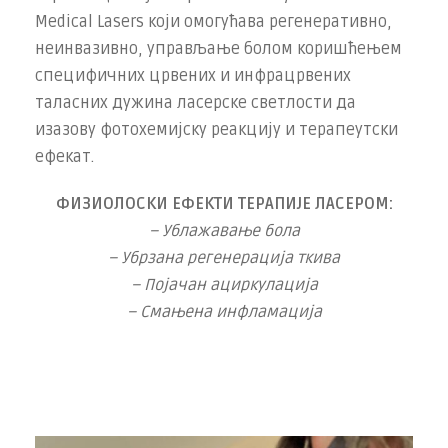
Medical Lasers који омогућава регенеративно,
неинвазивно, управљање болом коришћењем
специфичних црвених и инфрацрвених
таласних дужина ласерске светлости да
изазову фотохемијску реакцију и терапеутски
ефекат.
ФИЗИОЛОСКИ ЕФЕКТИ ТЕРАПИЈЕ ЛАСЕРОМ:
– Ублажавање бола
– Убрзана регенерација ткива
– Појачан ациркулација
– Смањена инфламација