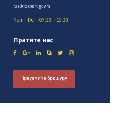
rzs@rzsport.gov.rs
Пон – Пет: 07:30 – 15:30
Пратите нас
Преузмите брошуру