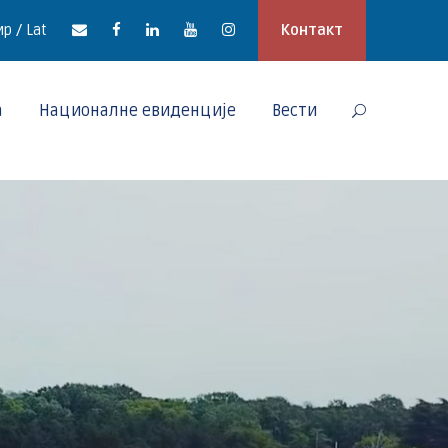
р / Lat
Контакт
а
Националне евиденције
Вести