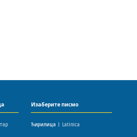
да
Изаберите писмо
тар
Ћирилица
|
Latinica