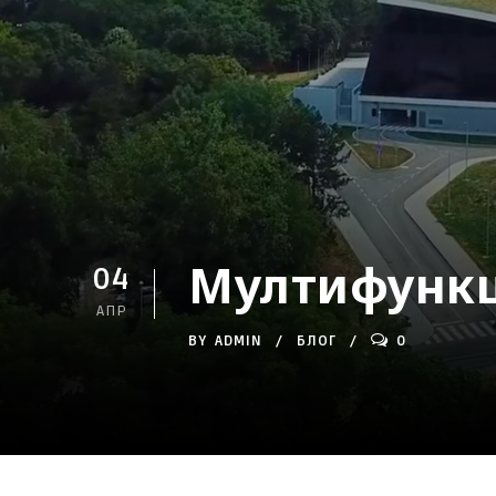
Мултифункц
04
АПР
BY
ADMIN
БЛОГ
0