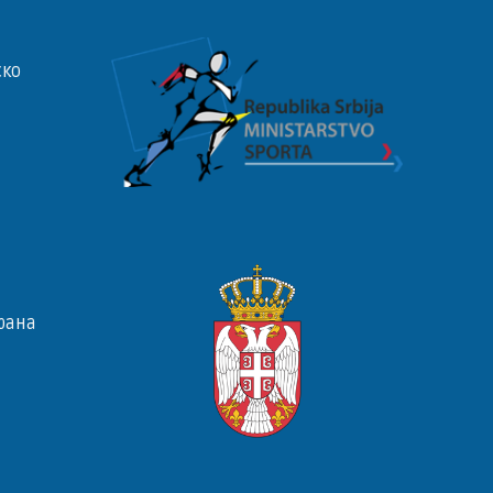
ско
рана