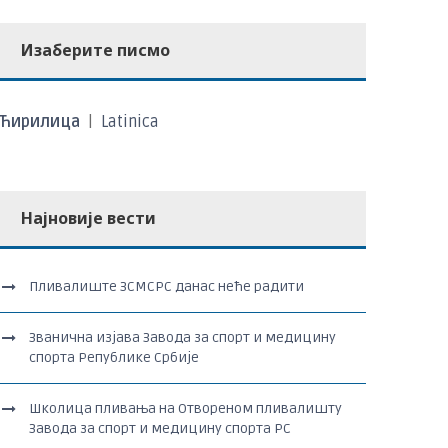
Изаберите писмо
Ћирилица
|
Latinica
Најновије вести
Пливалиште ЗСМСРС данас неће радити
Званична изјава Завода за спорт и медицину
спорта Републике Србије
Школица пливања на Отвореном пливалишту
Завода за спорт и медицину спорта РС