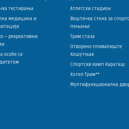
чка тестирања
Атлетски стадион
лна медицина и
Вештачка стена за спорт
литација
пењање
о – ­рекреативни
Трим стаза
ми
Отворено пливалиште
за особе са
Кошутњак
дитетом
Спортски камп Караташ
Хотел Трим**
Мултифункционална дво