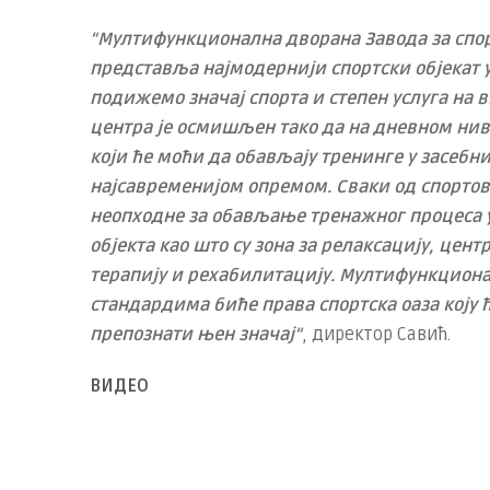
“Мултифункционална дворана Завода за спор
представља најмодернији спортски објекат
подижемо значај спорта и степен услуга на 
центра је осмишљен тако да на дневном нив
који ће моћи да обављају тренинге у засе
најсавременијом опремом. Сваки од спортов
неопходне за обављање тренажног процеса 
објекта као што су зона за релаксацију, цент
терапију и рехабилитацију. Мултифункциона
стандардима биће права спортска оаза коју 
препознати њен значај“
, директор Савић.
ВИДЕО