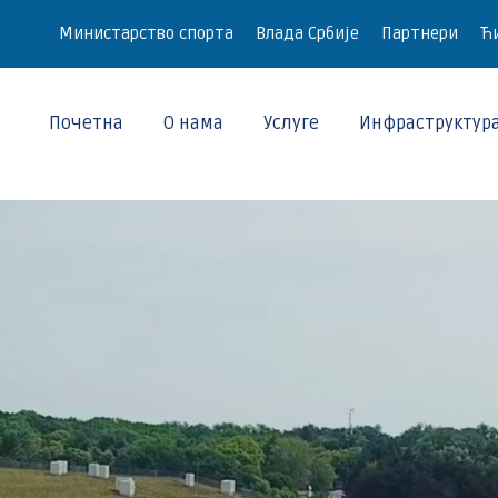
Министарство спорта
Влада Србије
Партнери
Ћи
Почетна
О нама
Услуге
Инфраструктур