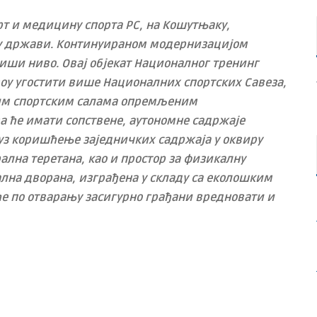
т и медицину спорта РС, на Кошутњаку,
 у држави. Континуираном модернизацијом
виши ниво. Овај објекат Националног тренинг
оу угостити више Националних спортских Савеза,
бним спортским салама опремљеним
а ће имати сопствене, аутономне садржаје
уз коришћење заједничких садржаја у оквиру
рална теретана, као и простор за физикалну
лна дворана, изграђена у складу са еколошким
ће по отварању засигурно грађани вредновати и