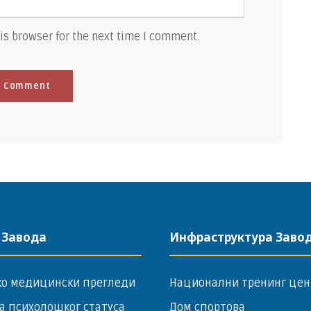
is browser for the next time I comment.
 Завода
Инфраструктура Заво
ко медицински прегледи
Национални тренинг цен
а психолошког статуса
Дом спортова