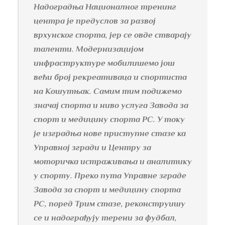
Надоградња Националног тренинг
центра је предуслов за развој
врхунског спорта, јер се овде стварају
таленти. Модернизацијом
инфраструктуре мобилишемо још
већи број рекреативаца и спортиста
на Кошутњак. Самим тим подижемо
значај спорта и ниво услуга Завода за
спорт и медицину спорта РС. У току
је изградња нове приступне стазе ка
Управној згради и Центру за
моторичка истраживања и аналитику
у спорту. Преко пута Управне зграде
Завода за спорт и медицину спорта
РС, поред Трим стазе, реконструишу
се и надограђују терени за фудбал,