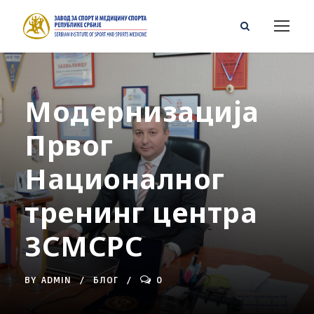
Модернизација
Првог
Националног
тренинг центра
ЗСМСРС
BY
ADMIN
БЛОГ
0