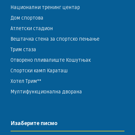
Национални тренинг центар
Дом спортова
Атлетски стадион
Вештачка стена за спортско пењање
Трим стаза
Отворено пливалиште Кошутњак
Спортски камп Караташ
Хотел Трим**
Мултифункционална дворана
Изаберите писмо