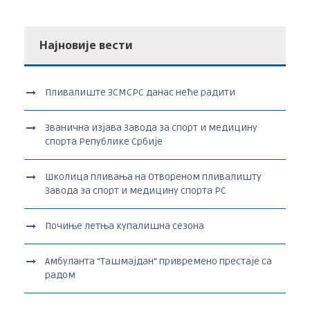
Најновије вести
Пливалиште ЗСМСРС данас неће радити
Званична изјава Завода за спорт и медицину
спорта Републике Србије
Школица пливања на Отвореном пливалишту
Завода за спорт и медицину спорта РС
Почиње летња купалишна сезона
Амбуланта “Ташмајдан“ привремено престаје са
радом