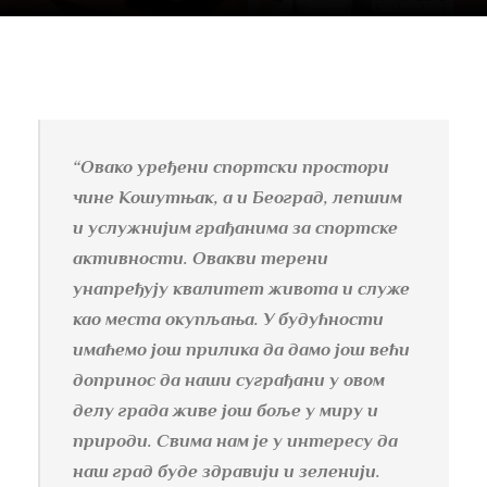
“Овако уређени спортски простори
чине Кошутњак, а и Београд, лепшим
и услужнијим грађанима за спортске
активности. Овакви терени
унапређују квалитет живота и служе
као места окупљања. У будућности
имаћемо још прилика да дамо још већи
допринос да наши суграђани у овом
делу града живе још боље у миру и
природи. Свима нам је у интересу да
наш град буде здравији и зеленији.