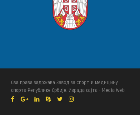
Сва права задржава Завод за спорт и медицину
спорта Републике Србије. Израда сајта - Media Web