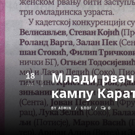
Млади рвач
18
ЈУЛ
кампу Кара
BY
ADMIN
БЛОГ
0