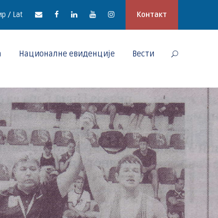
р / Lat
Контакт
а
Националне евиденције
Вести