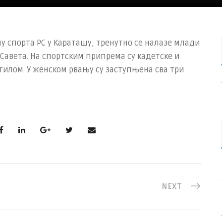
у спорта РС у Караташу, тренутно се налазе млади
Савета. На спортским припрема су кадетске и
тилом. У женском рвању су заступњена сва три
NEXT