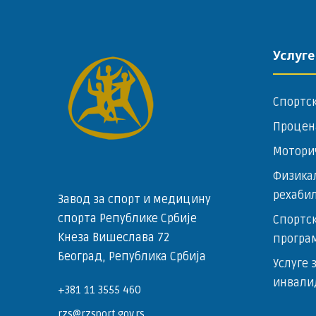
Услуге
Спортс
Процен
Мотори
Физика
рехаби
Завод за спорт и медицину
спорта Републике Србије
Спортск
Кнеза Вишеслава 72
програ
Београд, Република Србија
Услуге 
инвали
+381 11 3555 460
rzs@rzsport.gov.rs