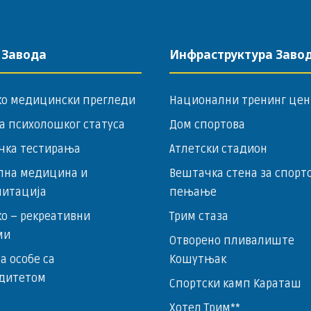
 Завода
Инфраструктура Заво
ко медицински прегледи
Национални тренинг цен
а психолошког статуса
Дом спортова
чка тестирања
Атлетски стадион
лна медицина и
Вештачка стена за спорт
литација
пењање
о – ­рекреативни
Трим стаза
ми
Отворено пливалиште
за особе са
Кошутњак
дитетом
Спортски камп Караташ
Хотел Трим**