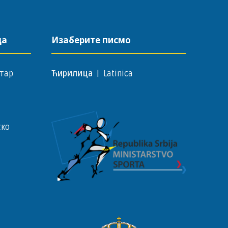
да
Изаберите писмо
тар
Ћирилица
|
Latinica
ско