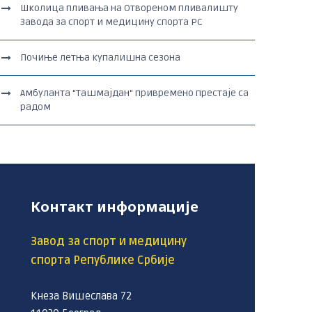
Школица пливања на Отвореном пливалишту
Завода за спорт и медицину спорта РС
Почиње летња купалишна сезона
Амбуланта “Ташмајдан“ привремено престаје са
радом
Контакт информације
Завод за спорт и медицину
спорта Републике Србије
Кнеза Вишеслава 72