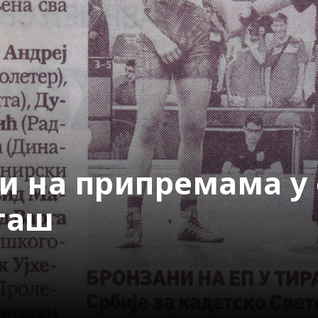
и на припремама у
таш