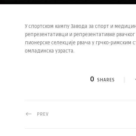
У спортском кампу Завода за спорт и медицин
репрезентативци и репрезентативке рвачког 
пионерске селекције рвача у грчко-римским с
омладинска узраста.
0
SHARES
PREV