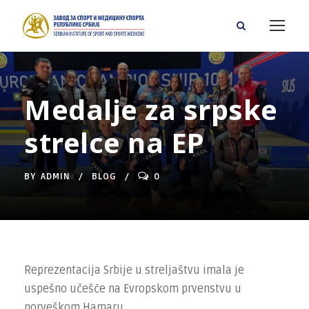
Medalje za srpske
strelce na EP
BY
ADMIN
BLOG
0
Reprezentacija Srbije u streljaštvu imala je
uspešno učešće na Evropskom prvenstvu u
norveškom Hamaru.