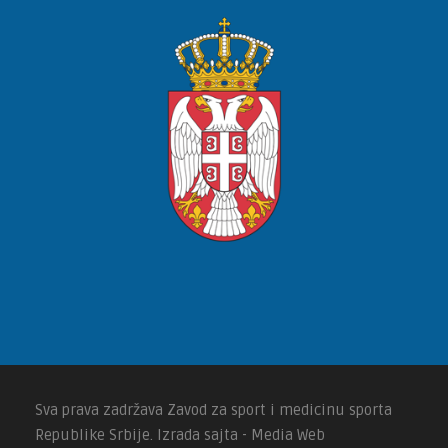
Sva prava zadržava Zavod za sport i medicinu sporta
Republike Srbije. Izrada sajta - Media Web