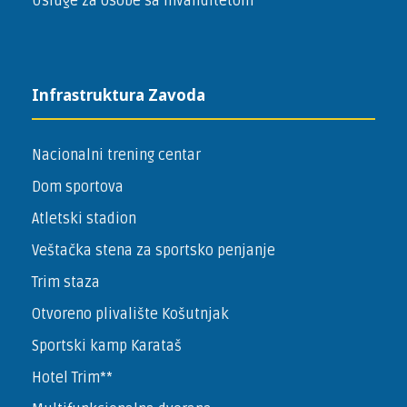
Usluge za osobe sa invaliditetom
Infrastruktura Zavoda
Nacionalni trening centar
Dom sportova
Atletski stadion
Veštačka stena za sportsko penjanje
Trim staza
Otvoreno plivalište Košutnjak
Sportski kamp Karataš
Hotel Trim**