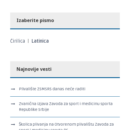
Izaberite pismo
Ćirilica
|
Latinica
Najnovije vesti
Plivalište ZSMSRS danas neće raditi
Zvanična izjava Zavoda za sport i medicinu sporta
Republike Srbije
Školica plivanja na Otvorenom plivalištu Zavoda za