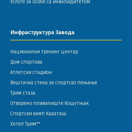
Услуге за особе са инвалидитетом
Инфраструктура Завода
Национални тренинг центар
Дом спортова
Атлетски стадион
Вештачка стена за спортско пењање
Трим стаза
Отворено пливалиште Кошутњак
Спортски камп Караташ
Хотел Трим**