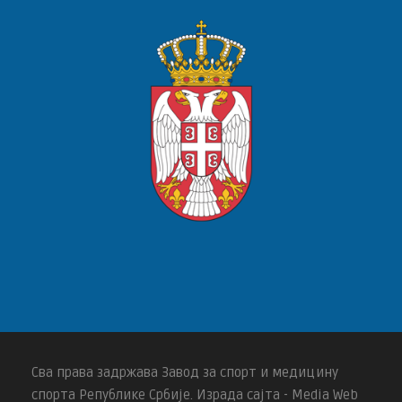
Сва права задржава Завод за спорт и медицину
спорта Републике Србије. Израда сајта - Media Web