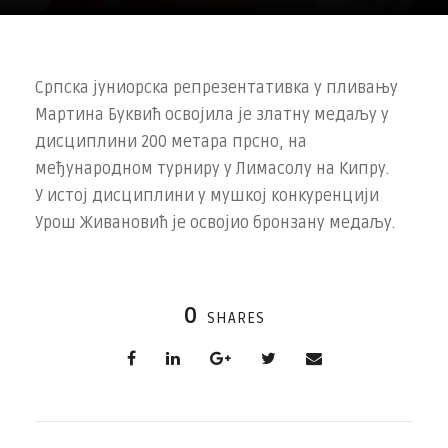
Српска јуниорска репрезентативка у пливању
Мартина Буквић освојила је златну медаљу у
дисциплини 200 метара прсно, на
међународном турниру у Лимасолу на Кипру.
У истој дисциплини у мушкој конкуренцији
Урош Живановић је освојио бронзану медаљу.
0
SHARES