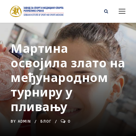
Мартина
освојила злато на
међународном
турниру у
пливању
BY
ADMIN
БЛОГ
0