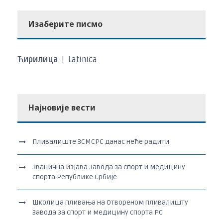
Изаберите писмо
Ћирилица
|
Latinica
Најновије вести
Пливалиште ЗСМСРС данас неће радити
Званична изјава Завода за спорт и медицину
спорта Републике Србије
Школица пливања на Отвореном пливалишту
Завода за спорт и медицину спорта РС