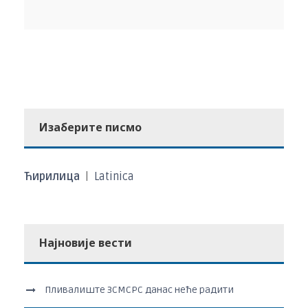
Изаберите писмо
Ћирилица
|
Latinica
Најновије вести
Пливалиште ЗСМСРС данас неће радити