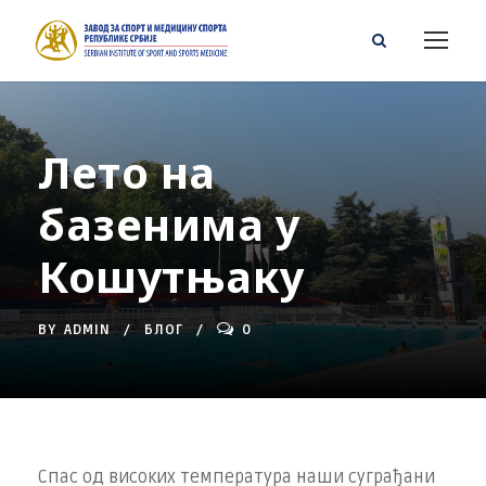
Лето на
базенима у
Кошутњаку
BY
ADMIN
БЛОГ
0
Спас од високих температура наши суграђани