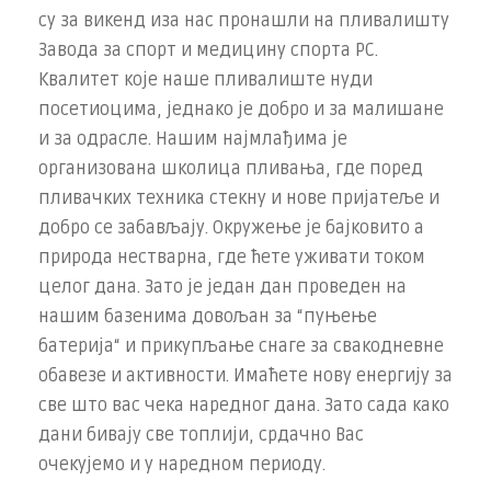
су за викенд иза нас пронашли на пливалишту
Завода за спорт и медицину спорта РС.
Квалитет које наше пливалиште нуди
посетиоцима, једнако је добро и за малишане
и за одрасле. Нашим најмлађима је
организована школица пливања, где поред
пливачких техника стекну и нове пријатеље и
добро се забављају. Окружење је бајковито а
природа нестварна, где ћете уживати током
целог дана. Зато је један дан проведен на
нашим базенима довољан за “пуњење
батерија“ и прикупљање снаге за свакодневне
обавезе и активности. Имаћете нову енергију за
све што вас чека наредног дана. Зато сада како
дани бивају све топлији, срдачно Вас
очекујемо и у наредном периоду.