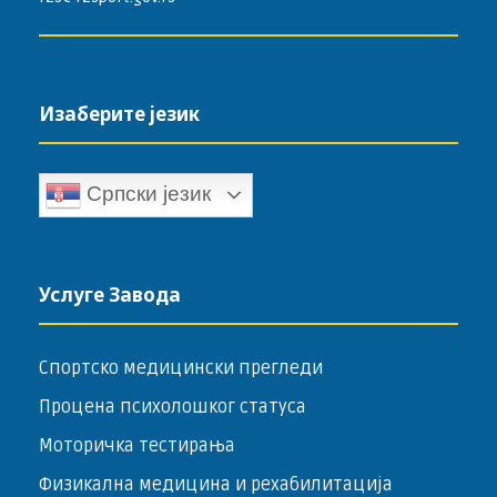
Изаберите језик
Српски језик
Услуге Завода
Спортско медицински прегледи
Процена психолошког статуса
Моторичка тестирања
Физикална медицина и рехабилитација