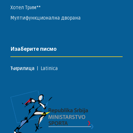
Хотел Трим**
Мултифункционална дворана
Изаберите писмо
Ћирилица
|
Latinica