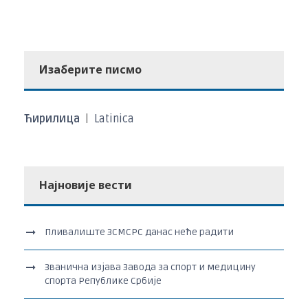
Изаберите писмо
Ћирилица
|
Latinica
Најновије вести
Пливалиште ЗСМСРС данас неће радити
Званична изјава Завода за спорт и медицину
спорта Републике Србије