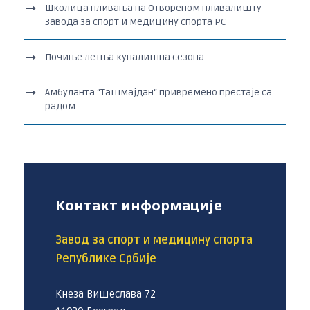
Школица пливања на Отвореном пливалишту
Завода за спорт и медицину спорта РС
Почиње летња купалишна сезона
Амбуланта “Ташмајдан“ привремено престаје са
радом
Контакт информације
Завод за спорт и медицину спорта
Републике Србије
Кнеза Вишеслава 72