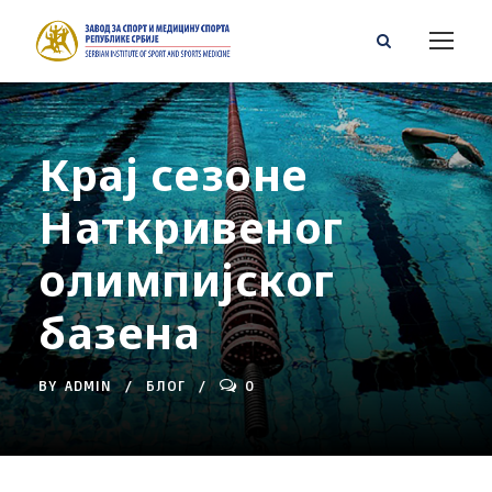
Крај сезоне
Наткривеног
олимпијског
базена
BY
ADMIN
БЛОГ
0