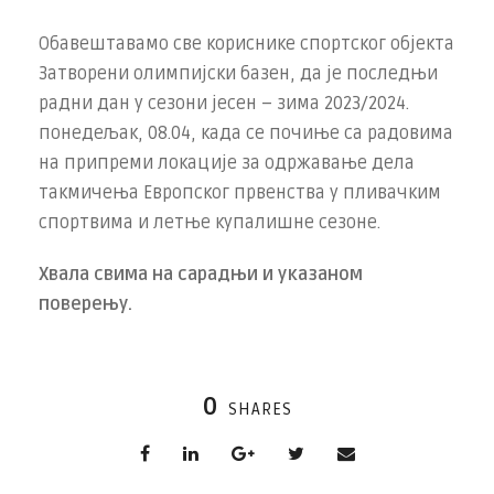
Обавештавамо све кориснике спортског објекта
Затворени олимпијски базен, да је последњи
радни дан у сезони јесен – зима 2023/2024.
понедељак, 08.04, када се почиње са радовима
на припреми локације за одржавање дела
такмичења Европског првенства у пливачким
спортвима и летње купалишне сезоне.
Хвала свима на сарадњи и указаном
поверењу.
0
SHARES