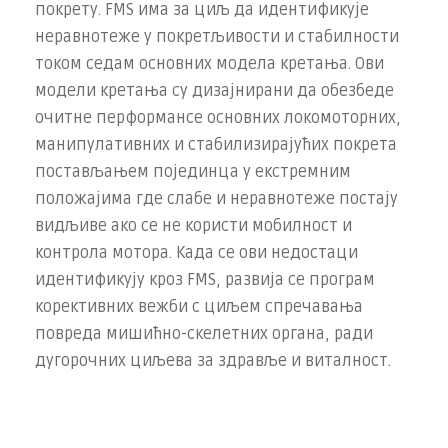
покрету. FMS има за циљ да идентификује
неравнотеже у покретљивости и стабилности
током седам основних модела кретања. Ови
модели кретања су дизајнирани да обезбеде
очитне перформансе основних локомоторних,
манипулативних и стабилизирајућих покрета
постављањем појединца у екстремним
положајима где слабе и неравнотеже постају
видљиве ако се не користи мобилност и
контрола мотора. Када се ови недостаци
идентификују кроз FMS, развија се програм
корективних вежби с циљем спречавања
повреда мишићно-скелетних органа, ради
дугорочних циљева за здравље и виталност.