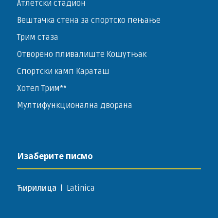
Атлетски стадион
Вештачка стена за спортско пењање
Трим стаза
Отворено пливалиште Кошутњак
Спортски камп Караташ
Хотел Трим**
Мултифункционална дворана
Изаберите писмо
Ћирилица
|
Latinica