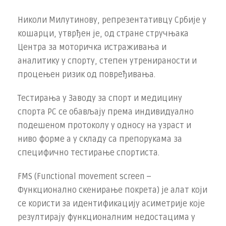
Николи Милутинову, репрезентативцу Србије у
кошарци, утврђен је, од стране стручњака
Центра за моторичка истраживања и
аналитику у спорту, степен утренираности и
процењен ризик од повређивања.
Тестирања у Заводу за спорт и медицину
спорта РС се обављају према индивидуално
подешеном протоколу у односу на узраст и
ниво форме а у складу са препорукама за
специфично тестирање спортиста.
FMS (Functional movement screen –
Функционално скенирање покрета) је алат који
се користи за идентификацију асиметрије које
резултирају функционалним недостацима у