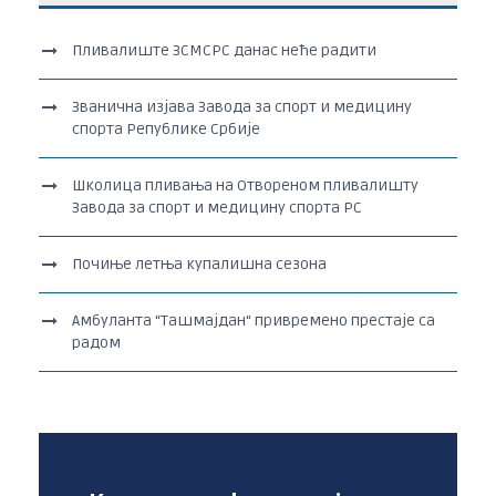
Пливалиште ЗСМСРС данас неће радити
Званична изјава Завода за спорт и медицину
спорта Републике Србије
Школица пливања на Отвореном пливалишту
Завода за спорт и медицину спорта РС
Почиње летња купалишна сезона
Амбуланта “Ташмајдан“ привремено престаје са
радом