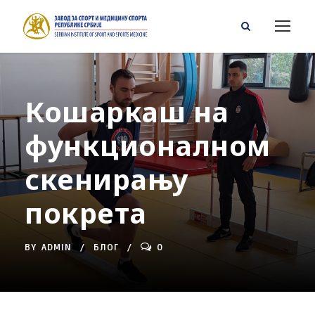
Кошаркаш на
функционалном
скенирању
покрета
BY
ADMIN
БЛОГ
0